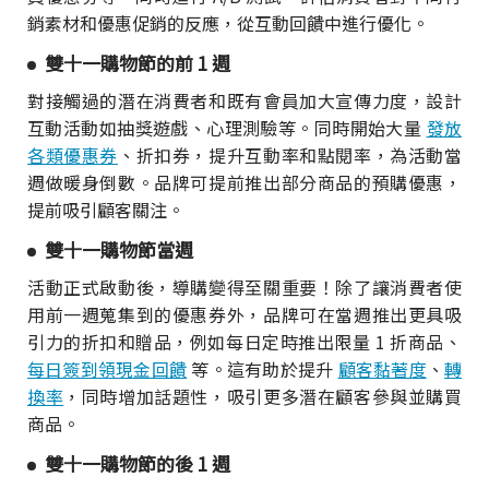
銷素材和優惠促銷的反應，從互動回饋中進行優化。
雙十一購物節的前 1 週
對接觸過的潛在消費者和既有會員加大宣傳力度，設計
互動活動如抽獎遊戲、心理測驗等。同時開始大量
發放
各類優惠券
、折扣券，提升互動率和點閱率，為活動當
週做暖身倒數。品牌可提前推出部分商品的預購優惠，
提前吸引顧客關注。
雙十一購物節當週
活動正式啟動後，導購變得至關重要！除了讓消費者使
用前一週蒐集到的優惠券外，品牌可在當週推出更具吸
引力的折扣和贈品，例如每日定時推出限量 1 折商品、
每日簽到領現金回饋
等。這有助於提升
顧客黏著度
、
轉
換率
，同時增加話題性，吸引更多潛在顧客參與並購買
商品。
雙十一購物節的後 1 週