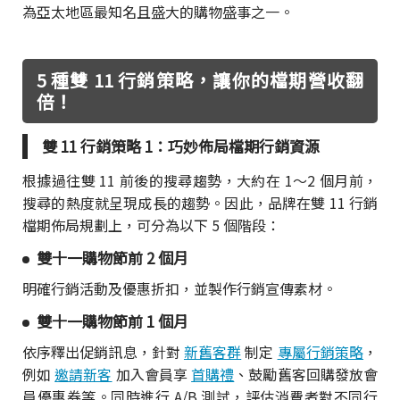
為亞太地區最知名且盛大的購物盛事之一。
5 種雙 11 行銷策略，讓你的檔期營收翻
倍！
雙 11 行銷策略 1：巧妙佈局檔期行銷資源
根據過往雙 11 前後的搜尋趨勢，大約在 1～2 個月前，
搜尋的熱度就呈現成長的趨勢。因此，品牌在雙 11 行銷
檔期佈局規劃上，可分為以下 5 個階段：
雙十一購物節前 2 個月
明確行銷活動及優惠折扣，並製作行銷宣傳素材。
雙十一購物節前 1 個月
依序釋出促銷訊息，針對
新舊客群
制定
專屬行銷策略
，
例如
邀請新客
加入會員享
首購禮
、鼓勵舊客回購發放會
員優惠券等。同時進行 A/B 測試，評估消費者對不同行