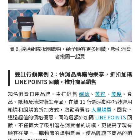
圖 6. 透過組隊揪團購物，給予顧客更多回饋，吸引消費
者揪團一起買
雙11行銷案例 2：快消品牌購物樂享，折扣加碼
LINE POINTS 回饋，推升商品銷售
知名消費日用品牌，主打銷售
婦幼
、
美容
、
美髮
、食
品、紙類及清潔衛生產品，在雙 11 行銷活動中巧妙運用
箱購和組購的折扣方式，激勵消費者
大量購買
、囤貨。
透過超值的價格優惠，同時還額外加碼
LINE POINTS
回
饋，不僅擴大了吸引潛在消費者的規模，更提高了現有
顧客在雙十一購物節的購物意願，使品牌旗下商品的銷