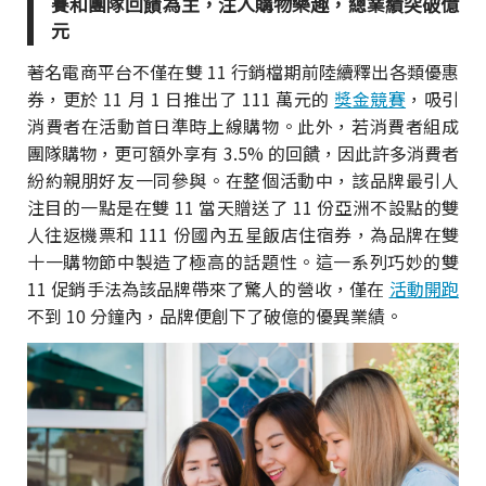
賽和團隊回饋為主，注入購物樂趣，總業績突破億
元
著名電商平台不僅在雙 11 行銷檔期前陸續釋出各類優惠
券，更於 11 月 1 日推出了 111 萬元的
獎金競賽
，吸引
消費者在活動首日準時上線購物。此外，若消費者組成
團隊購物，更可額外享有 3.5% 的回饋，因此許多消費者
紛約親朋好友一同參與。在整個活動中，該品牌最引人
注目的一點是在雙 11 當天贈送了 11 份亞洲不設點的雙
人往返機票和 111 份國內五星飯店住宿券，為品牌在雙
十一購物節中製造了極高的話題性。這一系列巧妙的雙
11 促銷手法為該品牌帶來了驚人的營收，僅在
活動開跑
不到 10 分鐘內，品牌便創下了破億的優異業績。