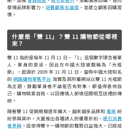
期，加強
會員經營
，
吸引新客戶
、激勵舊客回購，進而
發揮品牌影響力，
培養顧客忠誠度
，並建立顧客回購習
慣。
什麼是「雙 11」？雙 11 購物節從哪裡
來？
雙 11 指的是每年 11 月 11 日，「1」這個數字隱含著單
人、單身的意涵，因此在中國大陸被戲稱為「光棍
節」。起源於 2009 年 11 月 11 日，當時中國大陸知名
的
網路購物零售平台
淘寶及其附屬網站以雙 11 光棍節
為主題，鼓勵單身者不論是否有對象，都值得善待自
己，購物犒賞自我，以回應情人節情侶間相互送禮的傳
統。
隨著雙 11 促銷規模逐年擴大，越來越多品牌和
電商
紛
紛參與其中，大量推出各種誘人的優惠折扣，
吸引消費
者參與
。這使得雙十一購物節的聲勢日益強大，已經成