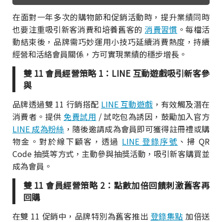
在面對一年多次的購物節和促銷活動時，提升業績同時
也要注重吸引新客消費和培養舊客的
消費習慣
。每檔活
動結束後，品牌需巧妙運用小技巧延續消費熱度，持續
經營和活絡會員關係，方可實現業績的穩步增長。
雙 11 會員經營策略 1：LINE 互動遊戲吸引新客參
與
品牌透過雙 11 行銷搭配
LINE 互動遊戲
，有效觸及潛在
消費者。提供
免費試用
/ 試吃包為誘因，鼓勵加入官方
LINE 成為粉絲
，隨後邀請成為會員即可獲得註冊禮或購
物金。對於線下顧客，透過
LINE 登錄序號
、掃 QR
Code 抽獎等方式，主動參與抽獎活動，吸引新客購買並
成為會員。
雙 11 會員經營策略 2：點數加倍回饋刺激舊客再
回購
在雙 11 促銷中，品牌特別為舊客推出
登錄集點
加倍送