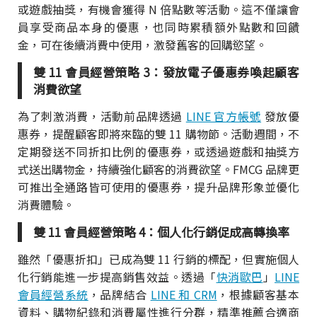
或遊戲抽獎，有機會獲得 N 倍點數等活動。這不僅讓會
員享受商品本身的優惠，也同時累積額外點數和回饋
金，可在後續消費中使用，激發舊客的回購慾望。
雙 11 會員經營策略 3：發放電子優惠券喚起顧客
消費欲望
為了刺激消費，活動前品牌透過
LINE 官方帳號
發放優
惠券，提醒顧客即將來臨的雙 11 購物節。活動週間，不
定期發送不同折扣比例的優惠券，或透過遊戲和抽獎方
式送出購物金，持續強化顧客的消費欲望。FMCG 品牌更
可推出全通路皆可使用的優惠券，提升品牌形象並優化
消費體驗。
雙 11 會員經營策略 4：個人化行銷促成高轉換率
雖然「優惠折扣」已成為雙 11 行銷的標配，但實施個人
化行銷能進一步提高銷售效益。透過「
快消歐巴
」
LINE
會員經營系統
，品牌結合
LINE 和 CRM
，根據顧客基本
資料、購物紀錄和消費屬性進行分群，精準推薦合適商