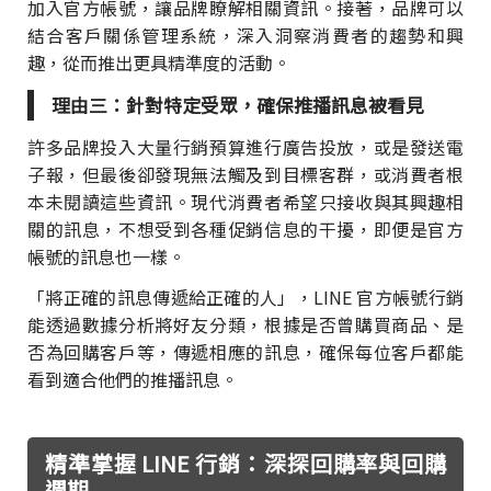
加入官方帳號，讓品牌瞭解相關資訊。接著，品牌可以
結合客戶關係管理系統，深入洞察消費者的趨勢和興
趣，從而推出更具精準度的活動。
理由三：針對特定受眾，確保推播訊息被看見
許多品牌投入大量行銷預算進行廣告投放，或是發送電
子報，但最後卻發現無法觸及到目標客群，或消費者根
本未閱讀這些資訊。現代消費者希望只接收與其興趣相
關的訊息，不想受到各種促銷信息的干擾，即便是官方
帳號的訊息也一樣。
「將正確的訊息傳遞給正確的人」，LINE 官方帳號行銷
能透過數據分析將好友分類，根據是否曾購買商品、是
否為回購客戶等，傳遞相應的訊息，確保每位客戶都能
看到適合他們的推播訊息。
精準掌握 LINE 行銷：深探回購率與回購
週期