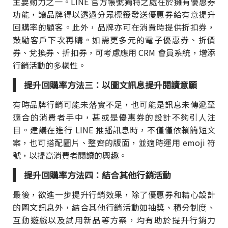
主要動力之一。LINE 官方帳號獨特之處在於擁有優惠券
功能，讓品牌得以透過分眾標籤發送優惠券給有意提升
回購率的顧客。此外，品牌亦可在消費時提供折扣券，
鼓勵客戶下次再購。如需更多元的電子優惠券、折價
券、兌換券、折扣券，可考慮應用 CRM 會員系統，增添
行銷活動的多樣性。
提升回購率方法三：以圖文訊息提升閱讀意願
有時品牌行銷可能未落實不足，也可能是訊息未傳遞至
適合的消費者手中，甚或是優惠券的設計不夠引人注
目。建議在進行 LINE 推播訊息時，不僅僅依賴簡短文
案，也可搭配圖片、整齊的版面，並適時運用 emoji 符
號，以提高消費者閱讀的興趣。
提升回購率方法四：結合其他行銷活動
最後，欲進一步提升行銷效果，除了優惠券和精心設計
的圖文訊息外，結合其他行銷活動如抽獎、積分制度、
互動遊戲以及試用新品等方案，均有助於提升行銷力