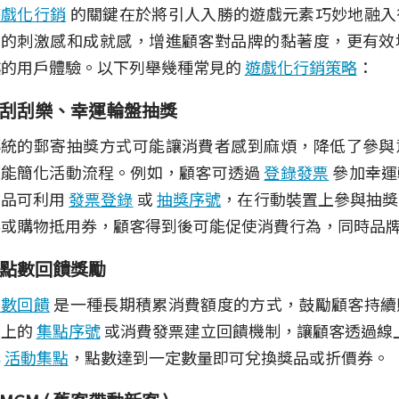
遊戲化行銷
的關鍵在於將引人入勝的遊戲元素巧妙地融入
來的刺激感和成就感，增進顧客對品牌的黏著度，更有效
越的用戶體驗。以下列舉幾種常見的
遊戲化行銷策略
：
刮刮樂、幸運輪盤抽獎
傳統的郵寄抽獎方式可能讓消費者感到麻煩，降低了參與
便能簡化活動流程。例如，顧客可透過
登錄發票
參加幸運
食品可利用
發票登錄
或
抽獎序號
，在行動裝置上參與抽獎
券或購物抵用券，顧客得到後可能促使消費行為，同時品
點數回饋獎勵
點數回饋
是一種長期積累消費額度的方式，鼓勵顧客持續
裝上的
集點序號
或消費發票建立回饋機制，讓顧客透過線
與
活動集點
，點數達到一定數量即可兌換獎品或折價券。