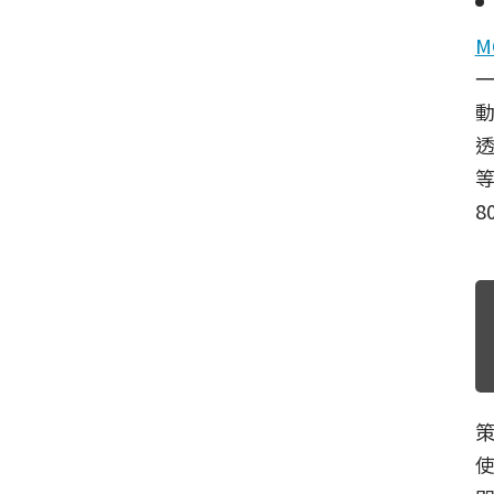
M
透
等
8
使