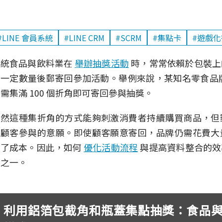
#LINE 會員系統
#LINE CRM
#SCRM
#集點卡
#遊戲化
傳統食品與飲料業在
舉辦抽獎活動
時，常常依賴於包裝上
集一定數量後郵寄回參加活動。舉例來說，某知名零食品
需集滿 100 個折角即可寄回參與抽獎。
雖然這種集折角的方式能夠刺激消費者持續購買商品，但
少顧客參與的意願。即使顧客願意寄回，品牌仍需花費大
加了成本。因此，如何
優化活動流程
與提高資料整合的效
題之一。
利用鋁箔包截角和瓶蓋集點抽獎：食品