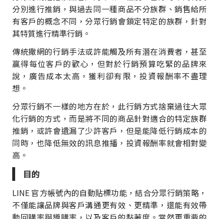
分別進行推銷，與過去同一種商品不分族群、銷售給所
有客戶的概念不同，分眾行銷會鎖定特定的族群，針對
其特質進行精準行銷。
傳統撒網的行銷手法或許能觸及所有潛在消費者，甚至
贏得每位客戶的歡心，但對於行銷預算吃緊的品牌來
說，廣告成本太高，獲利卻有限，投資報酬率不盡理
想。
分眾行銷不一樣的地方在於，此行銷方式捨棄過往大眾
化行銷的方式，而是將不同的商品針對適合的特定族群
推銷，或許會遺漏了少許客戶，但是能降低行銷成本的
同時，也降低無效的訊息推播，投資報酬率就會相對變
高。
目的
LINE 官方帳號內的自動貼標功能，結合分眾行銷策略，
不僅能讓品牌與客戶溝通更有效、更精準，還能有效帶
動回購率與導購率，以及客戶的黏著度。當然更重要的