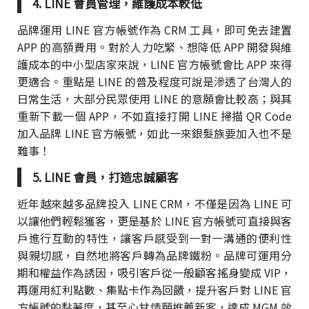
4. LINE 會員管理，維護成本較低
品牌運用 LINE 官方帳號作為 CRM 工具，即可免去建置
APP 的高額費用。對於人力吃緊、想降低 APP 開發與維
護成本的中小型店家來說，LINE 官方帳號會比 APP 來得
更適合。重點是 LINE 的普及程度可說是滲透了台灣人的
日常生活，大部分民眾使用 LINE 的意願會比較高；與其
重新下載一個 APP，不如直接打開 LINE 掃描 QR Code
加入品牌 LINE 官方帳號，如此一來銀髮族要加入也不是
難事！
5. LINE 會員，打造忠誠顧客
近年越來越多品牌投入 LINE CRM，不僅是因為 LINE 可
以讓他們輕鬆獲客，更是基於 LINE 官方帳號可直接與客
戶進行互動的特性，讓客戶感受到一對一溝通的便利性
與親切感，自然地將客戶轉為品牌鐵粉。品牌可運用分
期和權益作為誘因，吸引客戶從一般顧客搖身變成 VIP，
再運用紅利點數、集點卡作為回饋，提升客戶對 LINE 官
方帳號的黏著度，甚至心甘情願推薦新客，達成 MGM 效