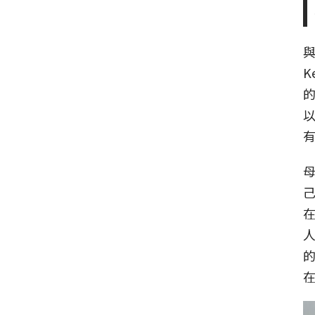
K
以
己
在
的