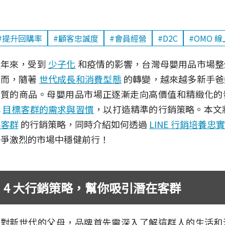
#提升回購率
#顧客忠誠度
#會員經營
#D2C
#OMO 
近年來，受到
少子化
和疫情的影響，台灣母嬰用品市場整
然而，隨著
世代成長和消費型態
的轉變，越來越多新手爸
品質的商品。母嬰用品市場正逐漸走向高價值和精緻化的
解
目標客群的需求與習慣
，以打造精準的行銷策略。本文
標客群
的行銷策略，同時介紹如何透過
LINE 行銷培養忠
競爭激烈的市場中穩健前行！
4 大行銷策略，幫你吸引潛在客群
面對新世代的父母，品牌首先需深入了解這群人的生活和