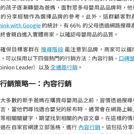
大的孩子逐漸轉變為爸媽，面對眾多母嬰用品品牌時，他
人的分享經驗作為選擇品牌的參考。此外，這群顧客對
hink with Google
的統計，有 66% 的父母透過網路搜尋產
最終會親自進入實體商家，以確認母嬰用品的品質。
為確保目標客群在
搜尋階段
能注意到品牌，商家可以運
如，可以採用以下四個熱門的行銷方法：內容行銷、
口碑
pinion Leader）以及
全通路行銷
。
行銷策略一：內容行銷
絕大多數的新手爸媽在購買母嬰用品之前，習慣透過搜尋
而言，當他們尋找適合嬰兒的尿布時，通常會在網路上輸
敏等相關關鍵字，期望找到相關的內容文章。在這樣的情
透過在自家官網建立部落格，進行
內容行銷
。這包括分享