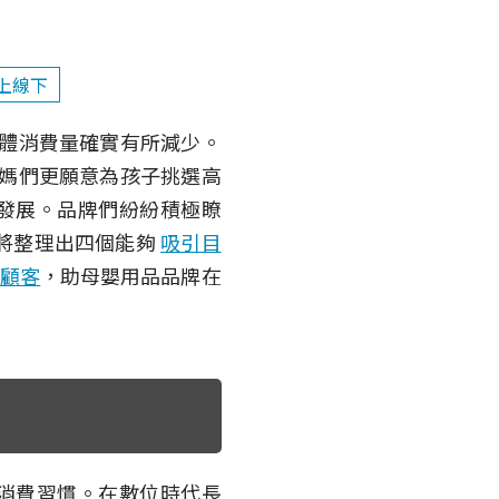
線上線下
體消費量確實有所減少。
媽們更願意為孩子挑選高
發展。品牌們紛紛積極瞭
將整理出四個能夠
吸引目
實顧客
，助母嬰用品品牌在
消費習慣。在數位時代長