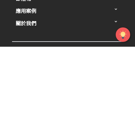
應用案例
關於我們
威許移動股份有限公司
台北市中山北路二段 106-2 號 9 樓
電話：02-2581-5321 統編：24555079
service@wishmobile.com
Copyright © WishMobile 威許移動版權所有