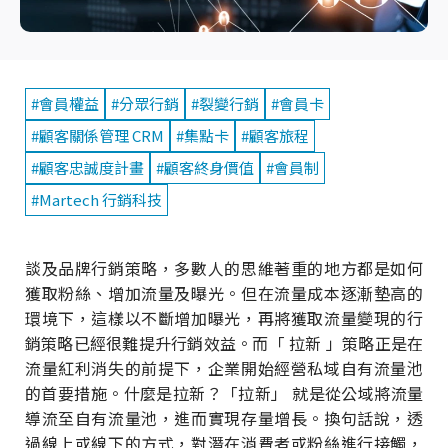
#會員權益
#分眾行銷
#裂變行銷
#會員卡
#顧客關係管理 CRM
#集點卡
#顧客旅程
#顧客忠誠度計畫
#顧客終身價值
#會員制
#Martech 行銷科技
談及品牌行銷策略，多數人的思維著重的地方都是如何
獲取粉絲、增加流量及曝光。但在流量成本逐漸墊高的
環境下，這樣以不斷增加曝光，再將獲取流量變現的行
銷策略已經很難提升行銷效益。而「 拉新 」策略正是在
流量紅利消失的前提下，企業開始經營私域自有流量池
的首要措施。什麼是拉新？「拉新」 就是從公域將流量
導流至自有流量池，進而實現存量增長。換句話說，透
過線上或線下的方式，對潛在消費者或粉絲進行接觸，