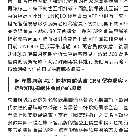
售，節省門市空間，給消費者真的有感的虛實體驗，不
再讓線上、線下銷售互相打架，而能發揮彼此互補、互
惠的綜效。此外，UNIQLO 經營會員 APP 也很有一套，
搭配各種優惠吸引消費者成為會員，例如只要下載 APP
並登錄會員，就送 80 元首購金，還有 APP 會員專屬的
指定優惠商品，進而吸引消費者下載 APP 並註冊會員，
目前 UNIQLO 已成募集超過 500 萬會員做後盾，後續
UNIQLO 更每月定期分析萬筆顧客意見，透過 500 萬名
會員的消費紀錄、商品評論等資料進行優化商品策略，
持續創造最佳的日式品牌購衣體驗。
▶ 產業洞察 #2：翰林茶館落實 CRM 留存顧客，
搭配好味道綁住會員的心與胃
來自府城古都的知名餐飲集團翰林餐飲，集團旗下最具
代表性的品牌翰林茶館，曾靠著一杯珍奶風靡全台，甚
至躍上國宴獻給嘉賓，享有「國宴珍奶」之美名。翰林
餐飲集團不僅在旗下各品牌的經營上精益求精，也擁有
完善的集團會員 APP，讓喜愛翰林餐飲集團的茶友會員