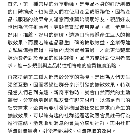
首先，第一種常見的分享動機，是產品本身的好所創造
的口碑擴散。也就是人們在使用產品或服務後，因為產
品或服務的效果令人滿意而推薦給親朋好友，親朋好友
也因為信任推薦者，更願意嘗試使用產品，進一步產生
好用、推薦、好用的循環，透過口碑傳遞產生巨大的擴
散效果。而要若讓產品發生口碑的擴散效益，企業得建
立私域溝通管道，持續的與消費者溝通，才能更清楚掌
握消費者對於產品的使用評價，品牌方能針對使用者需
求，進一步規劃與產品特性相符應的會員推廣策略。
再來提到第二種人們樂於分享的動機，是因為人們天生
渴望互動，因而透過社群分享所引發的擴散效果，特別
是當人們看到有趣、新奇事物時，就會自然而然的主動
轉發、分享給身邊的親友當作聊天材料，以滿足自己的
社交需求。企業若要引發這樣因為社交性需求而產生的
擴散效果，可以讓有趣的社群話題活動跟會員註冊行為
進行連結，激起收到消息的會員分享到社群，再由社群
導流到流量池，引發流量擴散、引流存取的效果。