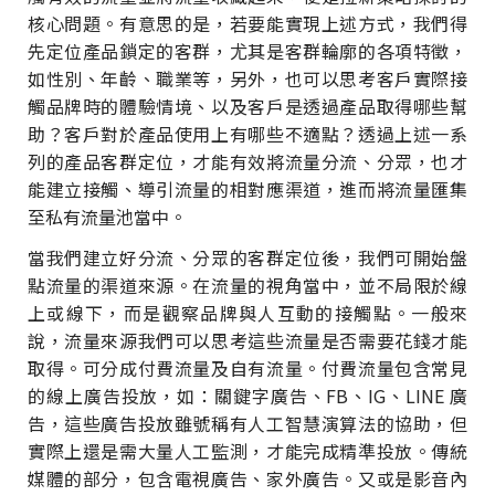
核心問題。有意思的是，若要能實現上述方式，我們得
先定位產品鎖定的客群，尤其是客群輪廓的各項特徵，
如性別、年齡、職業等，另外，也可以思考客戶實際接
觸品牌時的體驗情境、以及客戶是透過產品取得哪些幫
助？客戶對於產品使用上有哪些不適點？透過上述一系
列的產品客群定位，才能有效將流量分流、分眾，也才
能建立接觸、導引流量的相對應渠道，進而將流量匯集
至私有流量池當中。
當我們建立好分流、分眾的客群定位後，我們可開始盤
點流量的渠道來源。在流量的視角當中，並不局限於線
上或線下，而是觀察品牌與人互動的接觸點。一般來
說，流量來源我們可以思考這些流量是否需要花錢才能
取得。可分成付費流量及自有流量。付費流量包含常見
的線上廣告投放，如：關鍵字廣告、FB、IG、LINE 廣
告，這些廣告投放雖號稱有人工智慧演算法的協助，但
實際上還是需大量人工監測，才能完成精準投放。傳統
媒體的部分，包含電視廣告、家外廣告。又或是影音內