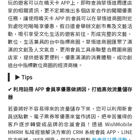
玩的遊客可以在晴天卡 APP上，即時查詢草悟道周遭店
家的相關資訊，更不定期推出多個店家合作的闖關優惠
任務，讓使用晴天卡 APP 的會員可以在草悟道商圈附近
到處吃吃喝喝享優惠，假日還會舉辦文創市集及文藝活
動，吸引享受文化生活的遊客前往，形成完整的文藝、
數位、生活兼具的台中指標商圈。草悟道商圈匯聚了滿
滿的文創及人文氣息，更用會員工具串聯整合周圍商圈
店家，提供遊客更便利、優惠滿滿的消費體驗，成功創
造台中指標數位商圈的經濟商機。
▶ Tips
✔ 利用註冊 APP 會員享優惠做誘因，打造高效流量儲存
器
若要將好不容易得來的流量儲存下來，您可以利用新會
員送點數、電子票券等優惠來當作誘因，把辛苦獲得的
客戶逐步轉變成品牌的忠誠會員！透過 WishMobile
MMRM 私域經營解決方案的 CRM 系統會員 APP、LINE
官方帳號、WEB 網頁，您可自由規劃
新會員註冊活動
，