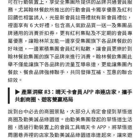
可在行動裝置上，享受全集團所提供的品牌共通會員服
務。尤其翰林餐飲所推出的行動會員卡獨享優惠及紅利
回饋也相當誘人，光是新會員註冊禮就有新會員禮包，
裡面享有 6 大好禮，包含高人氣飲品買一送一及集團品
牌通用的消費折扣券，更有紅利集點及不定期的會員專
屬優惠，讓翰林茶友能一邊享受集團旗下各品牌餐飲的
好味道，一邊累積集團會員紅利點數，讓會員更樂於到
翰林餐飲集團的旗下品牌來進行消費。翰林餐飲集團此
舉不僅能讓旗下各品牌的流量互導串連，更能讓集團內
餐飲、餐食品牌強棒聯手，共同發揮互補、互惠的聯合
綜效。
▶ 產業洞察 #3：晴天卡會員 APP 串連店家，攜手
共創商圈、遊客雙贏格局
說到台中必去的商圈景點，大部分人肯定會提到草悟道
商圈及勤美誠品綠園道。由勤美集團發起的草悟道生活
圈，透過行動裝置上的會員工具晴天卡 APP，將草悟道
周圍巷弄裡的店家及勤美誠品綠園道串連起來，讓來遊