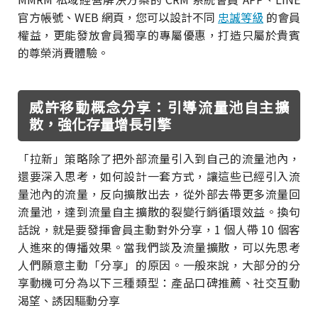
官方帳號、WEB 網頁，您可以設計不同
忠誠等級
的會員
權益，更能發放會員獨享的專屬優惠，打造只屬於貴賓
的尊榮消費體驗。
威許移動概念分享：引導流量池自主擴
散，強化存量增長引擎
「拉新」策略除了把外部流量引入到自己的流量池內，
還要深入思考，如何設計一套方式，讓這些已經引入流
量池內的流量，反向擴散出去，從外部去帶更多流量回
流量池，達到流量自主擴散的裂變行銷循環效益。換句
話說，就是要發揮會員主動對外分享，1 個人帶 10 個客
人進來的傳播效果。當我們談及流量擴散，可以先思考
人們願意主動「分享」的原因。一般來說，大部分的分
享動機可分為以下三種類型：產品口碑推薦、社交互動
渴望、誘因驅動分享