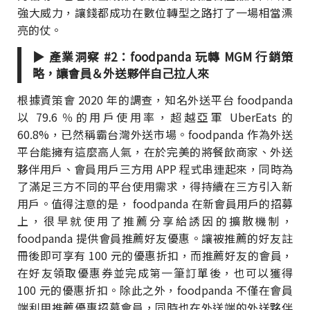
強大威力，讓錢都成功在數位轉型之路打了一場相當漂
亮的仗。
▶ 產業洞察 #2：foodpanda 玩轉 MGM 行銷策
略，讓會員＆外送夥伴自己拉人來
根據資策會 2020 年的調查，知名外送平台 foodpanda
以 79.6 ％的用戶使用率，超越亞軍 UberEats 的
60.8%，已然稱霸台灣外送市場。foodpanda 作為外送
平台能擁有這麼高人氣，在於完美的將餐飲商家、外送
夥伴用戶、會員用戶三方用 APP 程式串連起來，同時為
了滿足三方不同的平台使用需求，得持續在三方引入新
用戶。值得注意的是， foodpanda 在新會員用戶的招募
上，很早就使用了推薦分享給誘因的擴散機制，
foodpanda 提供會員推薦好友優惠。讓被推薦的好友註
冊後即可享有 100 元的優惠折扣，而推薦好友的會員，
在好友領取優惠券並完成第一筆訂單後，也可以獲得
100 元的優惠折扣。除此之外，foodpanda 不僅在會員
端利用推薦優惠招募會員，同時也在外送端的外送夥伴