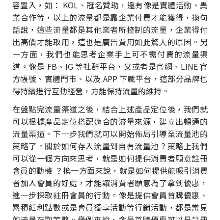
容置入，如： KOL、冠名贊助，還有像是實體活動、異
業合作等，以上的流量都是靠企業付費才能獲得，換句
話說，這些流量都是其他業者所控制的流量，企業得付
出高價才能取用，這也是廣告費用如此驚人的原因。另
一方面，我們也能思考企業手上可不需付費的流量渠
道。像是 FB、IG 等社群平台，又或者是官網、LINE 官
方帳號、實體門市、以及 APP 下載平台，這部分品牌也
得持續進行互動經營，方能保持流量的維持。
在盤點完流量渠道之後，結合上述產品定位後，我們就
可以根據產品定位搭配適合的流量來源，建立出暢通的
流量渠道。下一步我們就可以開始佈局引導至流量池的
策略了。關於如何存入流量到自有流量池？策略上我們
可以從一個方向來思考，就是如何提供消費者願意註冊
會員的動機 ？換一方面來說，就是如何提供能吸引消費
者加入會員的好處，才能讓消費者願意為了拿到優惠，
進一步採取註冊會員的行動。像是提供會員首購優惠、
累積紅利點數或是會員獨享活動等行銷活動，都是常見
的流量存取策略。舉例來說，會員首購優惠可以是註冊