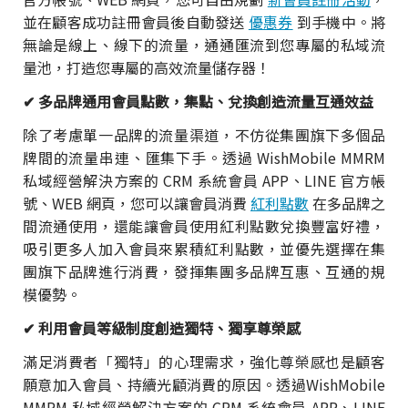
並在顧客成功註冊會員後自動發送
優惠券
到手機中。將
無論是線上、線下的流量，通通匯流到您專屬的私域流
量池，打造您專屬的高效流量儲存器！
✔ 多品牌通用會員點數，集點、兌換創造流量互通效益
除了考慮單一品牌的流量渠道，不仿從集團旗下多個品
牌間的流量串連、匯集下手。透過 WishMobile MMRM
私域經營解決方案的 CRM 系統會員 APP、LINE 官方帳
號、WEB 網頁，您可以讓會員消費
紅利點數
在多品牌之
間流通使用，還能讓會員使用紅利點數兌換豐富好禮，
吸引更多人加入會員來累積紅利點數，並優先選擇在集
團旗下品牌進行消費，發揮集團多品牌互惠、互通的規
模優勢。
✔ 利用會員等級制度創造獨特、獨享尊榮感
滿足消費者「獨特」的心理需求，強化尊榮感也是顧客
願意加入會員、持續光顧消費的原因。透過WishMobile
MMRM 私域經營解決方案的 CRM 系統會員 APP、LINE