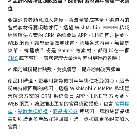
✔ 設計內容增加擴散效益，Banner 素材集中管理一次到
位
要讓消費者願意加入會員，將流量變成存量，渠道內的
各式素材得要吸睛才行！透過 WishMobile MMRM 私域
經營解決方案的 CRM 系統會員 APP、LINE 官方帳號、
WEB 網頁，讓您更高效地建置、管理各式內容，無論是
菜單、輪播廣告或是 Banner 等素材，都可以在一個
CMS
底下管理，讓您管理大量活動素材更輕鬆省時！
✔ 鎖定鐵粉提供點數、兌換優惠，提升粉絲消費頻率
產品口碑佳，更要用會員機制牢牢綁住粉絲的心，給予
粉絲持續回購的誘因，透過 WishMobile MMRM 私域經
營解決方案的 CRM 系統會員 APP、LINE 官方帳號、
WEB 網頁，讓您推出更多的會員獎勵措施，包含
會員權
益
、
點數兌換好禮
、
商品折扣券
等誘因，讓粉絲替品牌
主動創造更多產品好評回饋，進一步拉攏更多親友加入
會員！