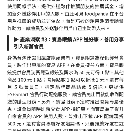
使用同樣手法，提供外送夥伴推薦朋友的推薦獎金，增
加新外送夥伴用戶的人數。由此可見 foodpanda 在平台
用戶推廣的成功並非偶然，而是巧妙的運用邀請獎勵當
作助力，讓會員及外送夥伴用戶自己主動帶人來。
▶ 產業洞察 #3：寶島眼鏡 APP 送好康，善用分享
引入新舊會員
身為台灣連鎖眼鏡店龍頭業者，寶島眼鏡為深化經營會
員，製作出專屬的寶島 APP。在會員權益方面，寶島眼
鏡提供會員消費隱型眼鏡及藥水滿 50 元可得 1 點、其他
商品 100 元 1 點；會員點數 1 點可以折抵 1 元。還有每
月 5 號會員日，指定品牌商品點數 5 倍送。更提供
EYESmart 會員行動配送服務，讓會員免出門就能收到配
送的隱型眼鏡。另外，寶島眼鏡不定時推出會員專屬優
惠，讓會員隨時即時查看 APP 撿好康。而寶島為了提升
自家會員的 APP 使用人數，曾推出下載 APP 配鏡現折
500 元，還有會員專屬好友邀請碼，只要推薦好友在註
冊會員時輸入邀請碼，成功註冊雙方都能獲得 10 點會員