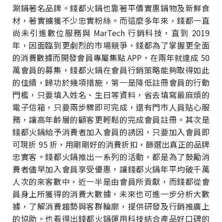
涮鍋著名品牌。錢都火鍋也靠著平價實惠鍋物及新鮮食
材，著實擄獲不少忠實粉絲。而這麼多年來，錢都一直
尚未引進數位服務與 MarTech 行銷科技，直到 2019
年，因面臨到更劇烈的市場競爭，錢都為了掌握更全面
的消費數據而開發會員專屬集點 APP，在兩年就達成 50
萬會員的募集，錢都火鍋在會員行銷策略能夠取得如此
的佳績，歸功於幾項措施，第一是降低註冊會員的行動
門檻，只要填入姓名、生日等資料，省去填寫最麻煩的
電子信箱，只要兩步驟即可完成，還有門市人員貼心服
務，讓高年齡層的顧客更輕鬆的完成會員註冊。其次是
錢都火鍋給予消費者加入會員的誘因，只要加入會員即
可現折 95 折，用剛剛好的消費折扣，篩選出真正的品牌
忠實客。錢都火鍋推出一系列的活動，都是為了鼓勵消
費者儘早加入會員享受優惠，讓錢都火鍋年平均破千萬
人次的來客數中，近一半是由會員所貢獻，而錢都從會
員身上所獲得的消費大數據，未來也可進一步分析大數
據，了解消費趨勢與客群輪廓，提供研發及行銷推廣上
的協助。也看得出錢都火鍋運用科技結合產品好口碑的