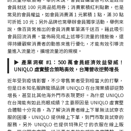
會員就送 100 元商品抵用券；消費累積紅利點數，也是
常見的會員權益，如會員消費滿 1 元累積 1 點，滿 30 點
可折抵 10 元；另外品牌也常舉辦會員獨享活動，舉例來
說，像百貨常推出的會員消費單筆滿千送百，藉此吸引
會員回流消費。當佈局完成上述導引流量的措施後，還
得持續觀察消費者的動態來進行優化，才能有效引導流
量進入流量池，擴增流量池的規模。
▶ 產業洞察 #1：500 萬會員經濟效益發威！
UNIQLO 虛實整合策略奏效，台灣營收逆勢增長
近年受到疫情影響，不少零售業者受到相當大的打擊，
但是日本知名服飾龍頭品牌 UNIQLO 在台灣業績卻逆勢
增長，甚至比其他海外門市表現更好。為什麼 UNIQLO
在台灣能有如此亮眼成績？主要原因是 UNIQLO 虛實整
合體驗十分完善，為了解決消費者線上下單無法試穿衣
服的困擾，UNIQLO 提供線上下單，到門市取貨試穿的
服務，另外 UNIQLO 也提供特殊尺寸的衣服在線上販