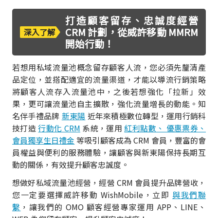
打造顧客留存、忠誠度經營
CRM 計劃，從威許移動 MMRM
深入了解
開始行動！
若想用私域流量池概念留存顧客人流，您必須先釐清產
品定位，並搭配適宜的流量渠道，才能以導流行銷策略
將顧客人流存入流量池中，之後若想強化「拉新」效
果，更可讓流量池自主擴散，強化流量增長的動能。知
名伴手禮品牌
新東陽
近年來積極數位轉型，運用行銷科
技打造
行動化 CRM
系統，運用
紅利點數、 優惠票券、
會員獨享生日禮金
等吸引顧客成為 CRM 會員，豐富的會
員權益與便利的服務體驗，讓顧客與新東陽保持長期互
動的關係，有效提升顧客忠誠度。
想做好私域流量池經營，經營 CRM 會員提升品牌營收，
您一定要選擇威許移動 WishMobile，立即
與我們聯
繫
，讓我們的 OMO 顧客經營專家運用 APP、LINE、