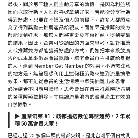
最後，關於第三種人們主動分享的動機，是因為利益誘
因而採取行動。人性都喜歡拿到好處，若能從分享行為
得到好處，只要在不損及他人的前提下，許多人都願意
為了得到獎勵去推薦產品給親友。而如果是推薦的雙方
都能得到好處，那麼人們將更樂於互惠推薦，得到雙贏
的結果。因此，企業可從誘因的方面來思考，設計推薦
人或推薦雙方都能獲得好處的方式，例如把本來投放廣
告的成本拿來做為會員獎勵，讓老會員自主推廣給身邊
的人，達到 Member Get Member 的效果。不過需注意
的地方是，無論是想利用上述何種策略來達到流量擴散
效果，都不能從會員的生活情境中單獨抽離出來思考，
必須結合不同應用情境，思考會員在自主推薦時所遇到
的各種障礙並排除，才能讓流量池內的流量產生有效的
自然擴散。
▶ 產業洞察 #1：錢都搶搭數位轉型趨勢，2 年累
積 50 萬會員大軍！
已經走過 20 多個年頭的錢都火鍋，是北台灣平價日式涮