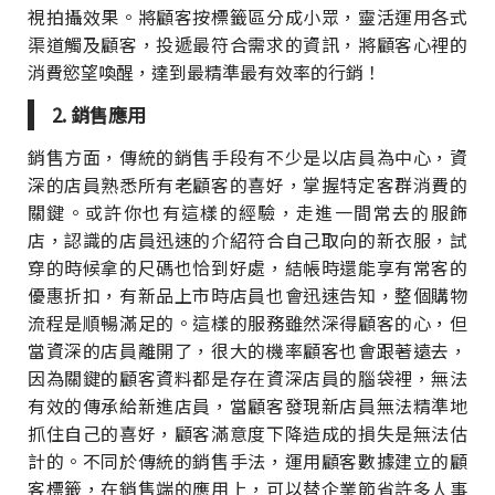
視拍攝效果。將顧客按標籤區分成小眾，靈活運用各式
渠道觸及顧客，投遞最符合需求的資訊，將顧客心裡的
消費慾望喚醒，達到最精準最有效率的行銷！
2. 銷售應用
銷售方面，傳統的銷售手段有不少是以店員為中心，資
深的店員熟悉所有老顧客的喜好，掌握特定客群消費的
關鍵。或許你也有這樣的經驗，走進一間常去的服飾
店，認識的店員迅速的介紹符合自己取向的新衣服，試
穿的時候拿的尺碼也恰到好處，結帳時還能享有常客的
優惠折扣，有新品上市時店員也會迅速告知，整個購物
流程是順暢滿足的。這樣的服務雖然深得顧客的心，但
當資深的店員離開了，很大的機率顧客也會跟著遠去，
因為關鍵的顧客資料都是存在資深店員的腦袋裡，無法
有效的傳承給新進店員，當顧客發現新店員無法精準地
抓住自己的喜好，顧客滿意度下降造成的損失是無法估
計的。不同於傳統的銷售手法，運用顧客數據建立的顧
客標籤，在銷售端的應用上，可以替企業節省許多人事