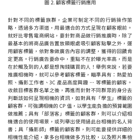
圖 2. 顧客標籤行銷應用
針對不同的標籤族群，企業可制定不同的行銷操作策
略，透過多方渠道，用最適合的方式呈現在顧客眼前。
就好比零售電商網站，要針對商品做行銷推廣時，除了
最基本的將商品廣告置放顯眼處吸引顧客點擊之外，運
用顧客標籤，依對象做廣告內容的調整，獲得的回饋肯
定更高。行銷廣告要命中，重點不在於曝光率高，而是
在於觸及到的人都是想掏錢購買的人！舉例來說，若要
推廣相機時，就可以參考顧客標籤，瞄準具有：熱愛拍
照、攝影工作者、3C 產品高度興趣 … 等標籤的顧客。
收斂目標客群名單之後，再進而針對不同群眾的身分去
判斷該如何呈現相機的資訊，如對具有「學生」標籤的
顧客群，可強調相機的 CP 值，以學生能負擔的預算範圍
做推薦；具有「部落客」標籤的顧客群，則可以介紹相
機適合的使用場景，或列舉出使用過此台相機的名人背
書；具「攝影師」標籤的顧客群，則可能要提供詳細的
相機性能介紹，拿多台相機做多方比較，以及照片集檢