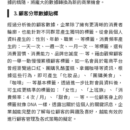
據的精隨，將龐大的數據轉換為新的商業機會。
3. 顧客分眾數據貼標
經過分析後的顧客數據，企業除了擁有更清晰的消費者
輪廓，也能針對不同群眾產生獨特的標籤。從會員個人
資料產生的：性別、年齡、職業 … 等標籤，消費頻率產
生的：一天一次、一週一次、一月一次 … 等標籤，還有
消費習慣、消費能力、品牌忠誠度 … 等。藉由觀察顧客
的一舉一動慢慢累積顧客標籤，如一名會員於電商平台
曾經瀏覽過口紅、團購乳酪蛋糕、拿鐵咖啡等資訊，根
據這些行為，即可產生「化妝品」、「團購美食」、
「咖啡」… 等基本標籤，透過進一步比對會員資料後，
可生成更精準的標籤如：「女性」、「上班族」、「消
費頻率：4 次 / 月」、「甜食」 … 等。一位顧客身上的
標籤就像 DNA 一樣，透露出關於這個人的關鍵訊息，企
業越能完整的了解每位顧客的興趣及喜好，越能有效的
進行顧客管理及各式策略的擬定。