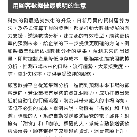
用顧客數據做最聰明的生意
科技的發展造就技術的升級，日新月異的資料運算方
法，及各式演算工具的發明，都是推動大數據發展的有
力支援。透過數據分析，建立起的有效模型，能夠更精
準的預測未來，給企業的下一步提供更明確的方向。例
如製造業就能依據數據分析的結果，預測未來的出貨
量，即時控制產量降低庫存成本。服務業也能按照數據
分析，推測市場未來的口味、流行趨勢、大眾接受度 …
等，減少失敗率，提供更受歡迎的服務。
顧客數據平台從蒐集到分析，進而到預測未來市場的顧
客走向，若企業擁有足夠的資訊洞察力，成功打造出趨
近於自動化的行銷流程，將為其帶來龐大的市場商機，
降低不必要的成本。舉例來說，對擁有「攝影」和「旅
遊」標籤的人，系統自動發送旅遊展覽的電子郵件；對
擁有「甜食」和「咖啡」標籤的人，系統自動發送餐飲
店優惠券。顧客獲得了感興趣的資訊，消費意願上升，