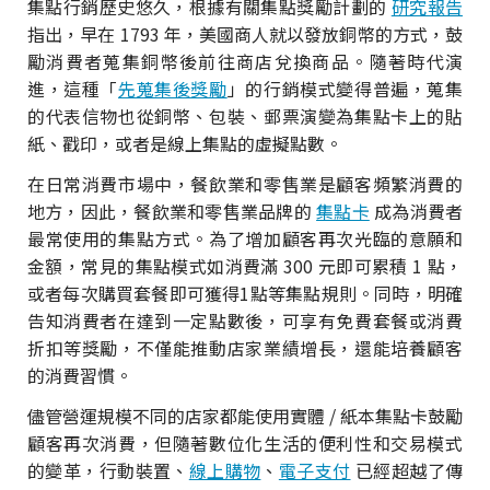
集點行銷歷史悠久，根據有關集點獎勵計劃的
研究報告
指出，早在 1793 年，美國商人就以發放銅幣的方式，鼓
勵消費者蒐集銅幣後前往商店兌換商品。隨著時代演
進，這種「
先蒐集後獎勵
」的行銷模式變得普遍，蒐集
的代表信物也從銅幣、包裝、郵票演變為集點卡上的貼
紙、戳印，或者是線上集點的虛擬點數。
在日常消費市場中，餐飲業和零售業是顧客頻繁消費的
地方，因此，餐飲業和零售業品牌的
集點卡
成為消費者
最常使用的集點方式。為了增加顧客再次光臨的意願和
金額，常見的集點模式如消費滿 300 元即可累積 1 點，
或者每次購買套餐即可獲得1點等集點規則。同時，明確
告知消費者在達到一定點數後，可享有免費套餐或消費
折扣等獎勵，不僅能推動店家業績增長，還能培養顧客
的消費習慣。
儘管營運規模不同的店家都能使用實體 / 紙本集點卡鼓勵
顧客再次消費，但隨著數位化生活的便利性和交易模式
的變革，行動裝置、
線上購物
、
電子支付
已經超越了傳