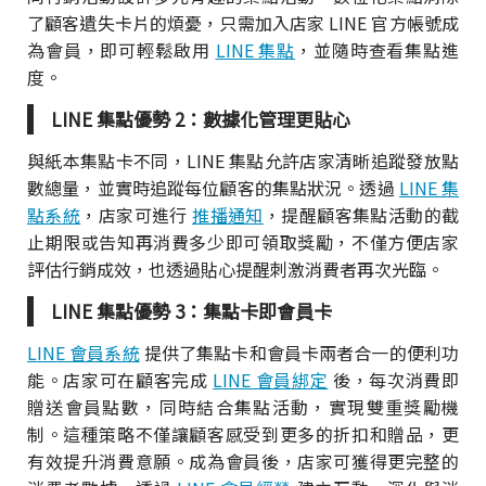
了顧客遺失卡片的煩憂，只需加入店家 LINE 官方帳號成
為會員，即可輕鬆啟用
LINE 集點
，並隨時查看集點進
度。
LINE 集點優勢 2：數據化管理更貼心
與紙本集點卡不同，LINE 集點允許店家清晰追蹤發放點
數總量，並實時追蹤每位顧客的集點狀況。透過
LINE 集
點系統
，店家可進行
推播通知
，提醒顧客集點活動的截
止期限或告知再消費多少即可領取獎勵，不僅方便店家
評估行銷成效，也透過貼心提醒刺激消費者再次光臨。
LINE 集點優勢 3：集點卡即會員卡
LINE 會員系統
提供了集點卡和會員卡兩者合一的便利功
能。店家可在顧客完成
LINE 會員綁定
後，每次消費即
贈送會員點數，同時結合集點活動，實現雙重獎勵機
制。這種策略不僅讓顧客感受到更多的折扣和贈品，更
有效提升消費意願。成為會員後，店家可獲得更完整的