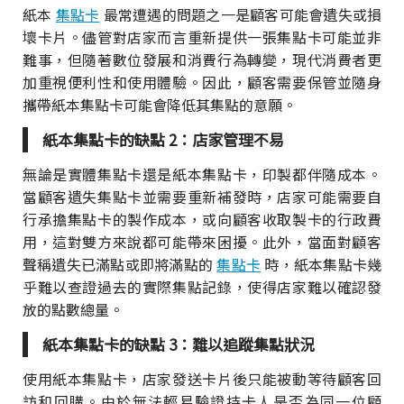
紙本
集點卡
最常遭遇的問題之一是顧客可能會遺失或損
壞卡片。儘管對店家而言重新提供一張集點卡可能並非
難事，但隨著數位發展和消費行為轉變，現代消費者更
加重視便利性和使用體驗。因此，顧客需要保管並隨身
攜帶紙本集點卡可能會降低其集點的意願。
紙本集點卡的缺點 2：店家管理不易
無論是實體集點卡還是紙本集點卡，印製都伴隨成本。
當顧客遺失集點卡並需要重新補發時，店家可能需要自
行承擔集點卡的製作成本，或向顧客收取製卡的行政費
用，這對雙方來說都可能帶來困擾。此外，當面對顧客
聲稱遺失已滿點或即將滿點的
集點卡
時，紙本集點卡幾
乎難以查證過去的實際集點記錄，使得店家難以確認發
放的點數總量。
紙本集點卡的缺點 3：難以追蹤集點狀況
使用紙本集點卡，店家發送卡片後只能被動等待顧客回
訪和回購。由於無法輕易驗證持卡人是否為同一位顧