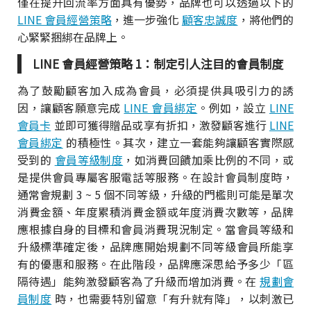
僅在提升回流率方面具有優勢，品牌也可以透過以下的
LINE 會員經營策略
，進一步強化
顧客忠誠度
，將他們的
心緊緊捆綁在品牌上。
LINE 會員經營策略 1：制定引人注目的會員制度
為了鼓勵顧客加入成為會員，必須提供具吸引力的誘
因，讓顧客願意完成
LINE 會員綁定
。例如，設立
LINE
會員卡
並即可獲得贈品或享有折扣，激發顧客進行
LINE
會員綁定
的積極性。其次，建立一套能夠讓顧客實際感
受到的
會員等級制度
，如消費回饋加乘比例的不同，或
是提供會員專屬客服電話等服務。在設計會員制度時，
通常會規劃 3 ~ 5 個不同等級，升級的門檻則可能是單次
消費金額、年度累積消費金額或年度消費次數等，品牌
應根據自身的目標和會員消費現況制定。當會員等級和
升級標準確定後，品牌應開始規劃不同等級會員所能享
有的優惠和服務。在此階段，品牌應深思給予多少「區
隔待遇」能夠激發顧客為了升級而增加消費。在
規劃會
員制度
時，也需要特別留意「有升就有降」，以刺激已