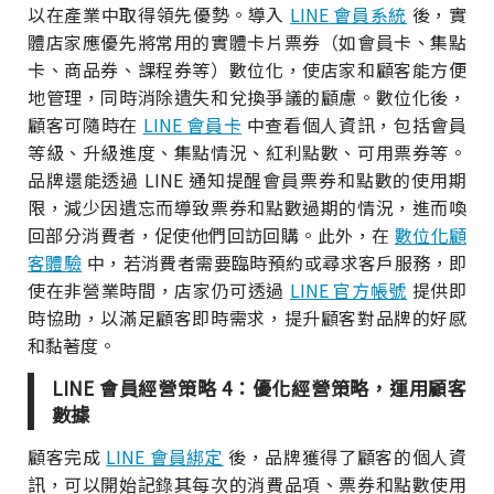
以在產業中取得領先優勢。導入
LINE 會員系統
後，實
體店家應優先將常用的實體卡片票券（如會員卡、集點
卡、商品券、課程券等）數位化，使店家和顧客能方便
地管理，同時消除遺失和兌換爭議的顧慮。數位化後，
顧客可隨時在
LINE 會員卡
中查看個人資訊，包括會員
等級、升級進度、集點情況、紅利點數、可用票券等。
品牌還能透過 LINE 通知提醒會員票券和點數的使用期
限，減少因遺忘而導致票券和點數過期的情況，進而喚
回部分消費者，促使他們回訪回購。此外，在
數位化顧
客體驗
中，若消費者需要臨時預約或尋求客戶服務，即
使在非營業時間，店家仍可透過
LINE 官方帳號
提供即
時協助，以滿足顧客即時需求，提升顧客對品牌的好感
和黏著度。
LINE 會員經營策略 4：優化經營策略，運用顧客
數據
顧客完成
LINE 會員綁定
後，品牌獲得了顧客的個人資
訊，可以開始記錄其每次的消費品項、票券和點數使用