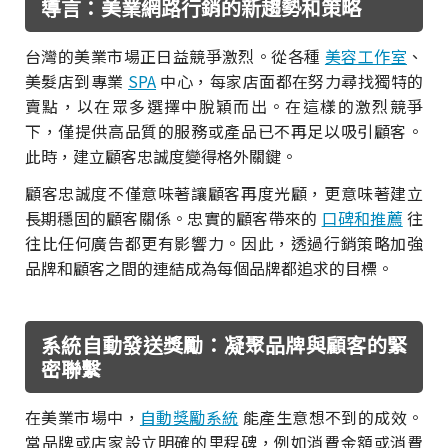
導言：美業網路行銷的新趨勢和策略
台灣的美業市場正日益競爭激烈。從各種
美容工作室
、
美髮店到專業
SPA
中心，每家店面都在努力尋找獨特的
賣點，以在眾多選擇中脫穎而出。在這樣的激烈競爭
下，僅提供高品質的服務或產品已不再足以吸引顧客。
此時，建立顧客忠誠度變得格外關鍵。
顧客忠誠度不僅意味著讓顧客再度光顧，更意味著建立
長期穩固的顧客關係。忠實的顧客帶來的
口碑和推薦
往
往比任何廣告都更有影響力。因此，透過行銷策略加強
品牌和顧客之間的連結成為每個品牌都追求的目標。
系統自動發送獎勵：凝聚品牌與顧客的緊
密聯繫
在美業市場中，
自動獎勵系統
能產生意想不到的成效。
當品牌或店家設立明確的里程碑，例如消費金額或消費