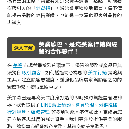
為有效的策略。當顧客知道只需再消費一點點，就能獲
得吸引人的「
消費禮
」，通常會更積極地購買。這不僅
能提高品牌的銷售業績，也能進一步深化顧客對品牌的
忠誠度。
美業歐巴，是您美業行銷與經
深入了解
營的合作夥伴！
在
美業
市場競爭激烈的環境下，優質的服務或產品已無
法獨自
吸引顧客
。如何透過精心構思的
美業行銷
策略與
工具，建立顧客忠誠度，並強化品牌店家與顧客之間的
緊密聯繫，變得至關重要。
美業歐巴是專為美業度身打造的即時預約與經營管理神
器。我們提供了
LINE 線上預約
、
會員管理
、
分群推播
、
行銷經營
、
店務管理
等多項功能。不僅如此，更成為您
建立顧客忠誠度的強力幫手。我們專注於提供專業的服
務，讓您專心經營核心業務，其餘交給美業歐巴！