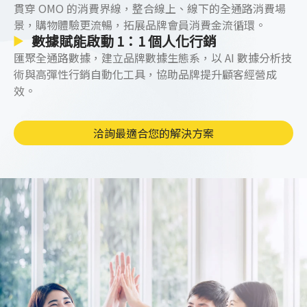
貫穿 OMO 的消費界線，整合線上、線下的全通路消費場
數本身是比一般折扣活動更加輕盈的行銷方式，因
景，購物體驗更流暢，拓展品牌會員消費金流循環。
此在透過點數擬定行銷活動時能延伸出更彈性的策
數據賦能啟動 1：1 個人化行銷
略。
除了以「目標」為導向來規劃給點外，依照季
匯聚全通路數據，建立品牌數據生態系，以 AI 數據分析技
節性短促活動設計給點也是常用的方法之一，以
火
術與高彈性行銷自動化工具，協助品牌提升顧客經營成
鍋店
為例，在夏日淡季能夠規劃「夏日炎炎，點數
效。
加倍送」的行銷活動來刺激淡季消費，會員能透過
完成指定條件後申請領取點數，享受商家提供的回
饋，而商家也藉由發放點數達成行銷目的，用較少
洽詢最適合您的解決方案
的行銷成本就能增加消費者的回流，創造出雙贏的
局面。