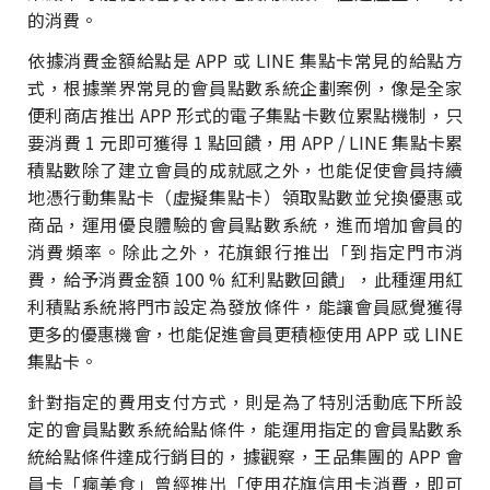
的消費。
依據消費金額給點是 APP 或 LINE 集點卡常見的給點方
式，根據業界常見的會員點數系統企劃案例，像是全家
便利商店推出 APP 形式的電子集點卡數位累點機制，只
要消費 1 元即可獲得 1 點回饋，用 APP / LINE 集點卡累
積點數除了建立會員的成就感之外，也能促使會員持續
地憑行動集點卡（虛擬集點卡）領取點數並兌換優惠或
商品，運用優良體驗的會員點數系統，進而增加會員的
消費頻率。除此之外，花旗銀行推出「到指定門市消
費，給予消費金額 100 % 紅利點數回饋」，此種運用紅
利積點系統將門市設定為發放條件，能讓會員感覺獲得
更多的優惠機會，也能促進會員更積極使用 APP 或 LINE
集點卡。
針對指定的費用支付方式，則是為了特別活動底下所設
定的會員點數系統給點條件，能運用指定的會員點數系
統給點條件達成行銷目的，據觀察，王品集團的 APP 會
員卡「瘋美食」曾經推出「使用花旗信用卡消費，即可