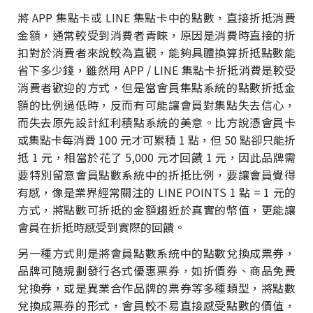
將 APP 集點卡或 LINE 集點卡中的點數，直接折抵消費
金額，通常較受到消費者青睞，原因是消費時直接的折
扣對於消費者來說較為直觀，能夠具體換算折抵點數能
省下多少錢，雖然用 APP / LINE 集點卡折抵消費是較受
消費者歡迎的方式，但是當會員集點系統的點數折抵金
額的比例過低時，反而有可能讓會員對集點失去信心，
而失去原先設計紅利積點系統的美意。比方說憑會員卡
或集點卡每消費 100 元才可累積 1 點，但 50 點卻只能折
抵 1 元，相當於花了 5,000 元才回饋 1 元，因此品牌需
要特別留意會員點數系統中的折抵比例，要讓會員覺得
有感，像是業界經常關注的 LINE POINTS 1 點 = 1 元的
方式，將點數可折抵的金額趨近於真實的幣值，更能讓
會員在折抵時感受到實際的回饋。
另一種方式則是將會員點數系統中的點數兌換成票券，
品牌可隨規劃發行各式優惠票券，如折價券、商品免費
兌換券，或是異業合作品牌的票券等多種類型，將點數
兌換成票券的形式，會員較不易直接感受點數的價值，