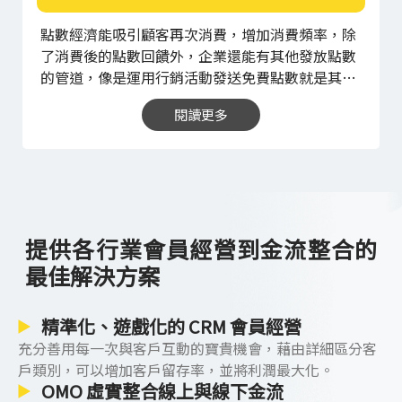
時間回饋專屬優惠給會員，除了能帶給會員專屬、
尊榮感、刺激會員的回購率之外，也穩定了會員對
點數經濟能吸引顧客再次消費，增加消費頻率，除
品牌的向心力，因為有了尊榮的會員身分，才能享
了消費後的點數回饋外，企業還能有其他發放點數
有獨一無二的會員日優惠，更能使消費者深切地感
的管道，像是運用行銷活動發送免費點數就是其中
受到品牌對會員的用心經營，不只鞏固了熟客的忠
一種方式。
許多企業在 CRM （中文：顧客關係管
誠度，也建立起長期穩定的顧客關係。
除了會員日
閱讀更多
理）上已不再使用傳統的方式（如：設計紙本會員
當天的優惠之外，品牌能運用旗下門市資源與系統
卡等），而是參考熱門品牌的會員 APP 製作方式，
功能，設計指定門市 APP 會員日、指定
會員等級
開發專屬會員 APP、LINE 官方帳號或 WEB 網站，
回饋等方式，根據行銷活動規劃點數的發放，在加
能藉由觀看廣告、下載指定 APP 的方式獲取免費點
強會員忠誠度的同時，也能利用會員分級獎勵的方
數，而商家運用行銷活動給點的方式不僅僅侷限於
式，對每個等級的會員設計出相對應的優惠與活動
固定形式，可以將給點視為「手段」， 以「目標」
資訊，展現出品牌對每位會員的用心經營，促使會
提供各行業會員經營到金流整合的
為導向規劃行銷活動。
此舉延伸了點數的應用，進
員的回購。
最佳解決方案
而發展出更具多元性的行銷策略，以
購物商城
為
例，經常在會員系統 APP 內規劃「開啟 APP 登
入，每天領取福利點數」的活動，其目標是增加會
精準化、遊戲化的 CRM 會員經營
員們使用 APP 的頻率，且 APP 在開發時為同步支
充分善用每一次與客戶互動的寶貴機會，藉由詳細區分客
援 ios 或 android 雙平台系統 ，進而擴大網羅會員
戶類別，可以增加客戶留存率，並將利潤最大化。
的範圍，並提升會員對品牌的黏著度。在此行銷活
OMO 虛實整合線上與線下金流
動中，點數只是作為達成目標的手段，卻也因為點