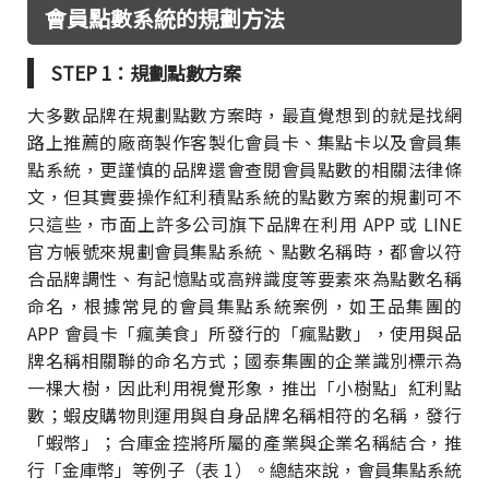
會員點數系統的規劃方法
STEP 1：規劃點數方案
大多數品牌在規劃點數方案時，最直覺想到的就是找網
路上推薦的廠商製作客製化會員卡、集點卡以及會員集
點系統，更謹慎的品牌還會查閱會員點數的相關法律條
文，但其實要操作紅利積點系統的點數方案的規劃可不
只這些，市面上許多公司旗下品牌在利用 APP 或 LINE
官方帳號來規劃會員集點系統、點數名稱時，都會以符
合品牌調性、有記憶點或高辨識度等要素來為點數名稱
命名，根據常見的會員集點系統案例，如王品集團的
APP 會員卡「瘋美食」所發行的「瘋點數」，使用與品
牌名稱相關聯的命名方式；國泰集團的企業識別標示為
一棵大樹，因此利用視覺形象，推出「小樹點」紅利點
數；蝦皮購物則運用與自身品牌名稱相符的名稱，發行
「蝦幣」；合庫金控將所屬的產業與企業名稱結合，推
行「金庫幣」等例子（表 1）。總結來說，會員集點系統