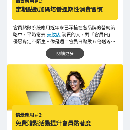
情景應用＃1:
定期點數加碼培養週期性消費習慣
會員點數系統應用近年來已深植在各品牌的營銷策
略中，平時常去
美妝店
消費的人，對「會員日」
優惠肯定不陌生。像是週二會員日點數 6 倍送等等
優惠活動，透過會員日的優惠，積極鼓勵會員持
閱讀更多
APP 店家會員卡或 LINE 店家會員卡，持續於指定
日期來店消費，藉此拉近與消費者之間的關係，顧
客也會因為使用品牌會員卡額外獲取的獎勵而增加
對品牌的好感，進而提升消費頻率且增加客戶與品
牌之間的互動，達成更高的品牌黏著度。
是什麼樣
的因素影響了人們的消費行為？在大多數時候，人
們的行動都受限於習慣的操控，一旦在消費者的腦
中建立：「星期幾該去哪消費」的習慣之後，便能
有效提升顧客對商家的黏著度，而會員日就是以週
情景應用＃2:
期性消費習慣為目標所建立的品牌會員卡專屬回饋
免費贈點活動提升會員黏著度
活動，會員日不僅僅是吸引新客加入的誘因，特定