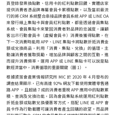
頁登錄發票換點數、信用卡的紅利點數回饋、實體店家
提供消費者憑品牌專屬會員卡累積點數，以及當前最流
行的將 CRM 系統整合串接品牌會員系統 APP 或 LINE OA
來發行線上集點卡與會員紅利點數，都是透過會員集點
系統、會員集點卡來鞏固消費者對品牌的忠誠度，讓顧
客出示行動會員卡（虛擬會員卡）消費後獲得點數，在
下一次消費時能用 APP、LINE 集點卡將點數折抵消費金
額或兌換商品，利用「消費、集點、兌換」的循環，主
動讓消費者獲取獎勵，增加品牌與顧客之間的互動，進
而提升消費頻率。運用 APP 或 LINE 集點卡可以說是點
數經濟當中，消費循環的重要關鍵（圖 1）。
根據資策會產業情報研究所 MIC 於 2020 年 4 月發布的
調查結果顯示，已有高達 92% 網友下載使用實體零售通
路 APP ，且超過 7 成的消費者重視 APP 應用中的點數累
積、查詢及兌換功能，因為會員集點系統運用紅利點數
折抵金額或點數兌換優惠等方式，搭配 LINE 或 APP 會
員卡作為行動載體可讓消費者產生回購的欲望。而品牌