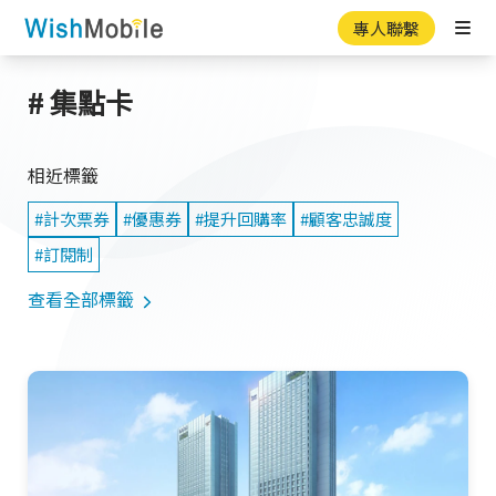
專人聯繫
Ope
# 集點卡
相近標籤
#計次票券
#優惠券
#提升回購率
#顧客忠誠度
#訂閱制
查看全部標籤