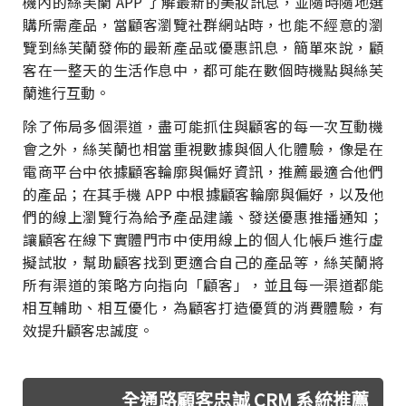
機內的絲芙蘭 APP 了解最新的美妝訊息，並隨時隨地選
購所需產品，當顧客瀏覽社群網站時，也能不經意的瀏
覽到絲芙蘭發佈的最新產品或優惠訊息，簡單來說，顧
客在一整天的生活作息中，都可能在數個時機點與絲芙
蘭進行互動。
除了佈局多個渠道，盡可能抓住與顧客的每一次互動機
會之外，絲芙蘭也相當重視數據與個人化體驗，像是在
電商平台中依據顧客輪廓與偏好資訊，推薦最適合他們
的產品；在其手機 APP 中根據顧客輪廓與偏好，以及他
們的線上瀏覽行為給予產品建議、發送優惠推播通知；
讓顧客在線下實體門市中使用線上的個人化帳戶進行虛
擬試妝，幫助顧客找到更適合自己的產品等，絲芙蘭將
所有渠道的策略方向指向「顧客」，並且每一渠道都能
相互輔助、相互優化，為顧客打造優質的消費體驗，有
效提升顧客忠誠度。
全通路顧客忠誠 CRM 系統推薦