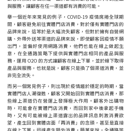
與服務，讓顧客在任一渠道都有消費的可能。
舉一個近年來常見的例子，COVID-19 疫情席捲全球期
間，顧客避免前往實體門店消費，對於僅有實體門店的
品牌來說，這等於是大幅流失顧客，但對於擁有自營網
購、外帶外送等渠道的品牌來說，即使顧客因疫情不願
出門，並偏好使用網路消費，他們也能在線上做起生
意，在全通路策略下提供與實體門店相同的產品與服
務，運用 O2O 的方式讓顧客在線上下單，並於線下取得
產品與服務，也就是說，顧客只是換了個渠道消費，並
非完全流失。
而另一個常見例子，則出現於疫情趨於穩定的時期，當
實體門店人潮復甦，顧客又開始回到實體門店消費，那
些線上渠道仍在營運上發揮極大作用。顧客外出購物
時，可能會在實體門店消費，而回到家中後拿起手機
時，又有可能被線上渠道露出的品牌訊息刺激消費欲
望，產生回到實體店面「再消費」的念頭，甚至是直接
在線上下單，迅速產生額外消費，簡單來說，全通路策