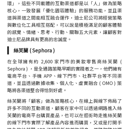
環」，這些不同載體的互動渠道都是以「人」做為策略
核心，一致發展「優化園區體驗」的服務功能，並且渠
道與渠道之間能相互融合運作，迪士尼公司將經營策略
與數位化工具相互搭配，可以說是積極滿足的顧客體驗
的感覺、情緒、思考、行動、關聯五大元素，讓顧客對
迪士尼品牌具有更高的忠誠度。
絲芙蘭 ( Sephora )
在全球擁有約 2,600 家門市的美妝零售商絲芙蘭 (
Sephora ) ，是全通路策略早期的實踐者之一，他們擁有
電商平台、手機 APP、線下門市、社群平台等不同渠
道，並且透過數據收集、個人化、虛實融合 ( OMO ) 策
略將各渠道整合得恰到好處。
絲芙蘭將「顧客」做為策略核心，在線上與線下佈局了
許多不同的互動渠道，顧客在家中可以透過網路進入絲
芙蘭的電商平台購買產品，也可以在逛街時走進絲芙蘭
的線下門市實際了解產品內容進而購買，又或是打開手