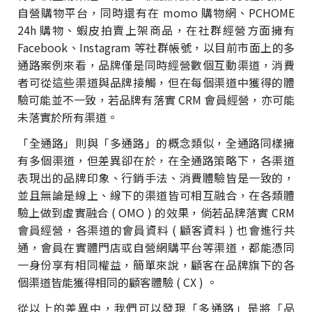
自營購物平台，同時還有在 momo 購物網、PCHOME
24h 購物、蝦皮拍賣上架商品，在社群經營方面擁有
Facebook、Instagram 等社群帳號，以目前市面上的多
通路案例來看，品牌僅是同時經營數個互動渠道，消費
者可從這些渠道與品牌接觸，但在每個渠道中獲得的體
驗可能並不一致，若品牌有落實 CRM 會員經營，亦可能
未落實於所有渠道。
「全通路」則與「多通路」的概念類似，全通路同樣擁
有多個渠道，但差異卻在於，在全通路策略下，各渠道
表現出的品牌印象、行銷手法、消費體驗皆是一致的，
並且無論是線上、線下的渠道皆可相互融合，在各類體
驗上做到虛實融合 ( OMO ) 的效果，倘若品牌落實 CRM
會員經營，各渠道的會員資料 ( 顧客資料 ) 也會進行共
通，會員在實體門店或自營網購平台等渠道，都能憑同
一身份享有相同權益，簡單來說，顧客在品牌旗下的各
個渠道皆能獲得相同的顧客體驗 ( CX ) 。
從以上的差異中，我們可以發現「多通路」是將「品