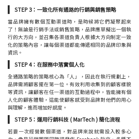
STEP 3：一致化所有通路的行銷與銷售策略
當品牌擁有數個互動渠道時，是時候將它們凝聚起來
了！無論是行銷手法或銷售策略，品牌應草擬出一個執
行的大方向，並召集各渠道負責人根據大方向制定一致
化的策略內容，讓每個渠道都能傳遞相同的品牌印象與
資訊。
STEP 4：在服務中落實個人化
全通路策略的策略核心為「人」，因此在執行規劃上，
品牌需將顧客擺在第一位。有效利用收集到的顧客樣貌
等資訊，讓顧客在任一渠道的互動過程中，皆能擁有個
人化的顧客體驗，這能使顧客感受到品牌對他們的用心
與理解，進而增加好感度。
STEP 5：運用行銷科技 ( MarTech ) 簡化流程
若要一次經營數個渠道，對品牌來說就需投入較多心