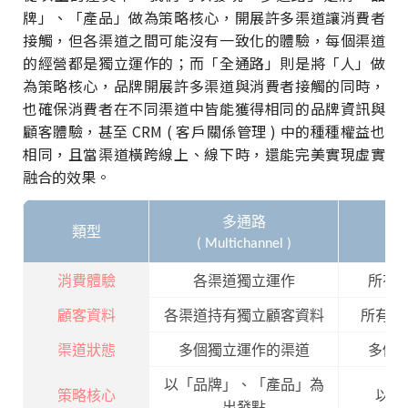
牌」、「產品」做為策略核心，開展許多渠道讓消費者
接觸，但各渠道之間可能沒有一致化的體驗，每個渠道
的經營都是獨立運作的；而「全通路」則是將「人」做
為策略核心，品牌開展許多渠道與消費者接觸的同時，
也確保消費者在不同渠道中皆能獲得相同的品牌資訊與
顧客體驗，甚至 CRM ( 客戶關係管理 ) 中的種種權益也
相同，且當渠道橫跨線上、線下時，還能完美實現虛實
融合的效果。
多通路
類型
( Multichannel )
( O
消費體驗
各渠道獨立運作
所有
顧客資料
各渠道持有獨立顧客資料
所有渠
渠道狀態
多個獨立運作的渠道
多個
以「品牌」、「產品」為
策略核心
以「