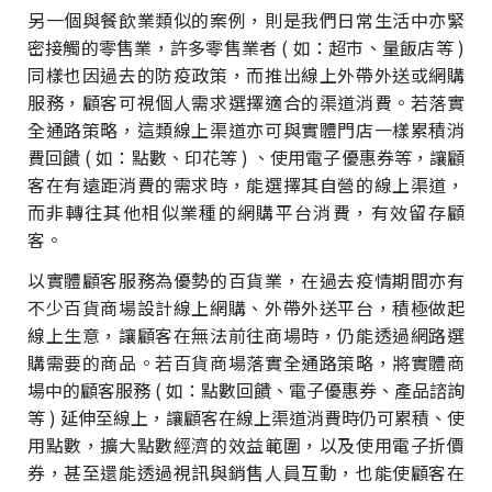
另一個與餐飲業類似的案例，則是我們日常生活中亦緊
密接觸的零售業，許多零售業者 ( 如：超市、量飯店等 )
同樣也因過去的防疫政策，而推出線上外帶外送或網購
服務，顧客可視個人需求選擇適合的渠道消費。若落實
全通路策略，這類線上渠道亦可與實體門店一樣累積消
費回饋 ( 如：點數、印花等 ) 、使用電子優惠券等，讓顧
客在有遠距消費的需求時，能選擇其自營的線上渠道，
而非轉往其他相似業種的網購平台消費，有效留存顧
客。
以實體顧客服務為優勢的百貨業，在過去疫情期間亦有
不少百貨商場設計線上網購、外帶外送平台，積極做起
線上生意，讓顧客在無法前往商場時，仍能透過網路選
購需要的商品。若百貨商場落實全通路策略，將實體商
場中的顧客服務 ( 如：點數回饋、電子優惠券、產品諮詢
等 ) 延伸至線上，讓顧客在線上渠道消費時仍可累積、使
用點數，擴大點數經濟的效益範圍，以及使用電子折價
券，甚至還能透過視訊與銷售人員互動，也能使顧客在