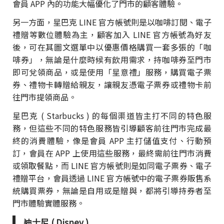
會員 APP 內的功能大幅優化了門市的顧客體驗。
另一方面，星巴克 LINE 官方帳號則是以咖啡訂閱、電子
禮贈等數位體驗為主，顧客加入 LINE 官方帳號為好友
後，可在其圖文選單中以優惠價格購買一套多張的「咖
啡券」，無論是什麼時候有飲用需求，持咖啡券至門市
即可兌領商品，或是使用「星意禮」服務，購買電子票
券、禮物卡轉贈給親友，讓親友憑電子票券或禮物卡前
往門市提領商品。
星巴克 ( Starbucks ) 的每個渠道皆主打不同的特色服
務，但這些不同的特色服務皆引導顧客前往門市完成最
終的消費體驗，像是會員 APP 主打儲值支付、行動預
訂，會員在 APP 上使用這些服務，最終需前往門市消費
或領取餐點，而 LINE 官方帳號則是如同電子票券、電子
禮贈平台，會員透過 LINE 官方帳號中的電子票券販售系
統購買票券，無論是自用或是贈與，都將引導持券者至
門市體驗實體服務。
迪士尼 ( Disney )