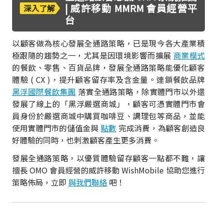
| 威許移動 MMRM 會員經營平
深入了解
台
以顧客做為核心發展全通路策略，已是現今各大產業積
極跟隨的趨勢之一，尤其是因環境影響而擴展
商業模式
的餐飲、零售、百貨品牌，發展全通路策略能優化顧客
體驗 ( CX )，提升顧客留存率及含金量。連鎖餐飲品牌
黑浮國際餐飲集團
落實全通路策略，除實體門市以外還
發展了線上的「黑浮嚴選商城」，顧客可憑實體門市會
員身份於嚴選商城中購買咖啡豆、調理包等商品，並能
使用實體門市的儲值金與
點數
完成消費，為顧客創造良
好體驗的同時，也刺激顧客產生更多消費。
發展全通路策略，以優質體驗留存顧客一點都不難，讓
擅長 OMO 會員經營的威許移動 WishMobile 協助您進行
策略佈局，立即
與我們聯絡
吧！