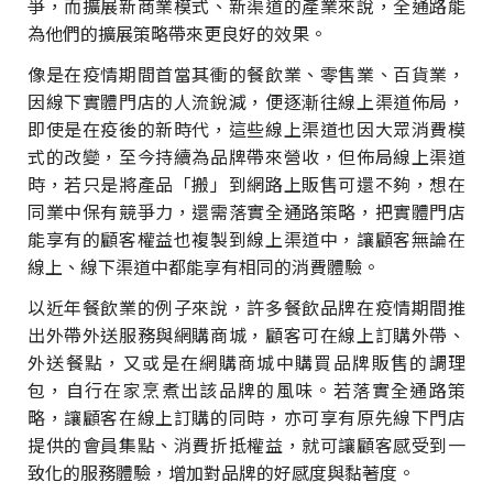
爭，而擴展新商業模式、新渠道的產業來說，全通路能
為他們的擴展策略帶來更良好的效果。
像是在疫情期間首當其衝的餐飲業、零售業、百貨業，
因線下實體門店的人流銳減，便逐漸往線上渠道佈局，
即使是在疫後的新時代，這些線上渠道也因大眾消費模
式的改變，至今持續為品牌帶來營收，但佈局線上渠道
時，若只是將產品「搬」到網路上販售可還不夠，想在
同業中保有競爭力，還需落實全通路策略，把實體門店
能享有的顧客權益也複製到線上渠道中，讓顧客無論在
線上、線下渠道中都能享有相同的消費體驗。
以近年餐飲業的例子來說，許多餐飲品牌在疫情期間推
出外帶外送服務與網購商城，顧客可在線上訂購外帶、
外送餐點，又或是在網購商城中購買品牌販售的調理
包，自行在家烹煮出該品牌的風味。若落實全通路策
略，讓顧客在線上訂購的同時，亦可享有原先線下門店
提供的會員集點、消費折抵權益，就可讓顧客感受到一
致化的服務體驗，增加對品牌的好感度與黏著度。