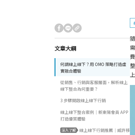
隨
文章大綱
何謂線上線下？用 OMO 策略打造虛
實融合體驗
從銷售、行銷與客服層面，解析線上
線下整合為何重要？
3 步驟開啟線上線下行銷
線上線下整合案例｜新東陽會員 APP
打造優質體驗
線上線下行銷推薦｜威許移
深入了解