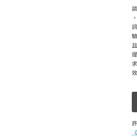
談
，
許