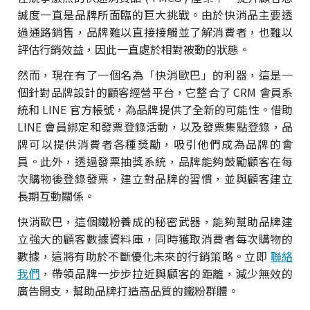
誠度一直是品牌所面臨的巨大挑戰。由於快消品主要透
過通路銷售，品牌難以直接接觸並了解消費者，也難以
評估行銷效益，因此一直處於相對被動的狀態。
然而，現在有了一個名為「快消歐巴」的利器，這是一
個針對品牌設計的顧客經營平台，它整合了 CRM 會員系
統和 LINE 官方帳號，為品牌提供了全新的可能性。借助
LINE 會員綁定和發票登錄活動，以及發票集點登錄，品
牌可以提供消費者各種獎勵，吸引他們成為品牌的會
員。此外，透過發票抽獎系統，品牌能夠鼓勵顧客在每
次購物後登錄發票，建立對品牌的習慣，並與顧客建立
長期互動關係。
快消歐巴，這個鐵粉養成的秘密武器，能夠幫助品牌建
立強大的顧客數據資料庫，同時獲取消費者每次購物的
數據，這將有助於不斷優化未來的行銷策略。立即
聯絡
我們
，帶領品牌一步步拉近與顧客的距離，減少無效的
廣告開支，幫助品牌打造高品質的鐵粉群體。