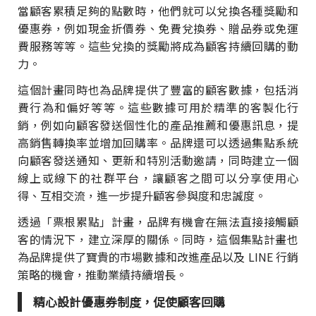
當顧客累積足夠的點數時，他們就可以兌換各種獎勵和
優惠券，例如現金折價券、免費兌換券、贈品券或免運
費服務等等。這些兌換的獎勵將成為顧客持續回購的動
力。
這個計畫同時也為品牌提供了豐富的顧客數據，包括消
費行為和偏好等等。這些數據可用於精準的客製化行
銷，例如向顧客發送個性化的產品推薦和優惠訊息，提
高銷售轉換率並增加回購率。品牌還可以透過集點系統
向顧客發送通知、更新和特別活動邀請，同時建立一個
線上或線下的社群平台，讓顧客之間可以分享使用心
得、互相交流，進一步提升顧客參與度和忠誠度。
透過「票根累點」計畫，品牌有機會在無法直接接觸顧
客的情況下，建立深厚的關係。同時，這個集點計畫也
為品牌提供了寶貴的市場數據和改進產品以及 LINE 行銷
策略的機會，推動業績持續增長。
精心設計優惠券制度，促使顧客回購