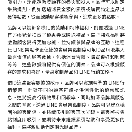
吸引力，還能夠激發顧客的參與和投入。品牌可以制定
集點規則，例如透過消費金額的累積或購買特定產品以
獲得點數，從而鼓勵顧客積極參與，追求更多的點數。
品牌可以設計多樣化的獎勵和特殊福利，例如透過 LINE
官方帳號兌換電子優惠券或贈送禮品。這些特殊福利將
激勵顧客變得更加忠誠，並持續參與品牌的互動。這種
比 LINE 集點卡更便捷的會員集點制度可幫助品牌收集大
量有價值的顧客數據，包括消費習慣、購買偏好和興趣
等等。這些數據將提供有價值的洞察，品牌可以根據顧
客的需求和喜好，量身定制產品和 LINE 行銷策略。
借助這些顧客數據的啟示，品牌可以實施精準的 LINE 行
銷策略，針對不同的顧客群體提供個性化的優惠和訊
息。這將提高行銷效果和回報率，同時加深品牌與顧客
之間的聯繫。透過 LINE 會員集點制度，品牌可以建立穩
固的顧客關係，並持續吸引顧客再次光臨。顧客將被集
點制度所吸引，並期待未來繼續累積點數和享受更多的
福利，這將激勵他們定期光顧品牌。