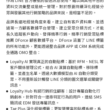
作為 LINE 官方帳號的發送訊息使用，難以與其他平台的
資料交流彙整或是統一管理，對於想要持續深化經營分
眾與發展其他行銷策略的品牌來說，是相當不足的。
品牌長遠地經營角度來看，建立自有客戶資料庫、並透
過第一方顧客數據平台管理、建立受眾分類方式，才能
長久追蹤客戶動向、發揮精準行銷。精準行銷受眾貼標
推薦 DForce 顧客數據平台。 DForce 涵蓋了 LINE 標籤
的所有功能外，更能透過整合品牌 APP 或 CRM 系統完成
全通路 OMO 整合：
Loyalty AI 實現真正的自動貼標：基於 RFM、NESL 等
客戶關係管理公式，結合 AI 演算自動貼標、移除標
籤，並產生名單。透過大數據模型由 AI 自動分類受
眾，不用重新設計觸發 LINE 分類的圖文選單或關鍵字
訊息。
Loyalty Hub 有感行銷抓住顧客：設計專屬自動化行
銷劇本，針對符合一連串特定行為的用戶，連結 SMS
簡訊或 EDM 發送專屬訊息。
Tag Plus 深化經營標籤：更智慧豐富的貼標系統，系