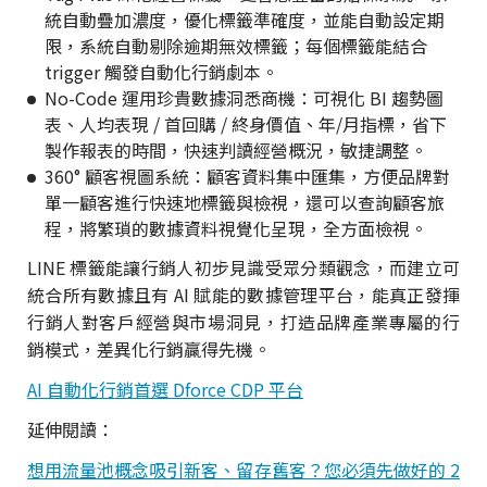
統自動疊加濃度，優化標籤準確度，並能自動設定期
限，系統自動剔除逾期無效標籤；每個標籤能結合
trigger 觸發自動化行銷劇本。
No-Code 運用珍貴數據洞悉商機：可視化 BI 趨勢圖
表、人均表現 / 首回購 / 終身價值、年/月指標，省下
製作報表的時間，快速判讀經營概況，敏捷調整。
360° 顧客視圖系統：顧客資料集中匯集，方便品牌對
單一顧客進行快速地標籤與檢視，還可以查詢顧客旅
程，將繁瑣的數據資料視覺化呈現，全方面檢視。
LINE 標籤能讓行銷人初步見識受眾分類觀念，而建立可
統合所有數據且有 AI 賦能的數據管理平台，能真正發揮
行銷人對客戶經營與市場洞見，打造品牌產業專屬的行
銷模式，差異化行銷贏得先機。
AI 自動化行銷首選 Dforce CDP 平台
延伸閱讀：
想用流量池概念吸引新客、留存舊客？您必須先做好的 2