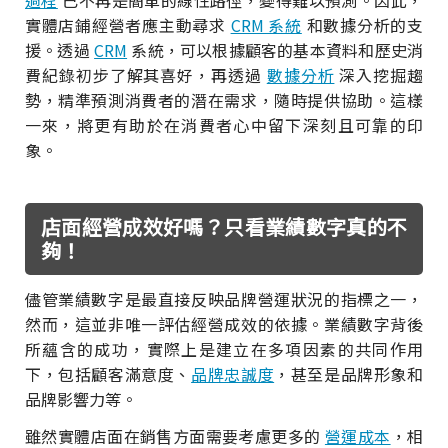
過程
已不再是簡單的線性路徑，變得難以預測。因此，
實體店鋪經營者應主動尋求
CRM 系統
和數據分析的支
援。透過
CRM
系統，可以根據顧客的基本資料和歷史消
費紀錄初步了解其喜好，再透過
數據分析
深入挖掘趨
勢，精準預測消費者的潛在需求，隨時提供協助。這樣
一來，將更有助於在消費者心中留下深刻且可靠的印
象。
店面經營成效好嗎？只看業績數字真的不
夠！
儘管業績數字是最直接反映品牌營運狀況的指標之一，
然而，這並非唯一評估經營成效的依據。業績數字背後
所蘊含的成功，實際上是建立在多項因素的共同作用
下，包括顧客滿意度、
品牌忠誠度
，甚至是品牌形象和
品牌影響力等。
雖然實體店面在銷售方面需要考慮更多的
營運成本
，相