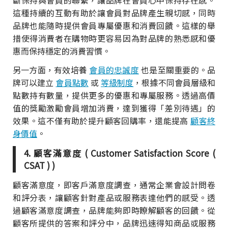
斷保持與會員的聯繫，讓品牌在會員心中保持存在感。
這種持續的互動有助於讓會員對品牌產生親切感，同時
品牌也能隨時提供會員專屬優惠和消費回饋。這樣的舉
措使得消費者在購物時更容易因為對品牌的熟悉感和優
惠而保持穩定的消費習慣。
另一方面，有效培養
會員的忠誠度
也是至關重要的。品
牌可以建立
會員點數
或
等級制度
，根據不同會員層級和
點數持有數量，提供更多的優惠和專屬服務。透過高價
值的獎勵激勵會員增加消費，達到獲得「差別待遇」的
效果。這不僅有助於提升顧客回購率，還能提高
顧客終
身價值
。
4. 顧客滿意度 ( Customer Satisfaction Score (
CSAT ) )
顧客滿意度，即客戶滿意度調查，通常企業會設計問卷
和評分表，讓顧客針對產品或服務表達他們的感受。透
過顧客滿意度調查，品牌能夠即時瞭解顧客的回饋。從
顧客所提供的答案和評分中，品牌迅速得知商品或服務