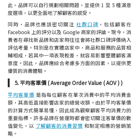
此，品牌可以自行規劃相關問題，並提供 1 至 5 種滿意
度選項，以更全面地了解顧客的感受。
同時，品牌也應該密切關注
社群口碑
，包括顧客在
Facebook 上的評分以及 Google 商家的評論。現今，消
費者在尋找新品牌和店家時往往會將社群口碑評價納入
評估考量。特別是在實體店家中，商品和服務的品質相
輔相成，若其中一項表現較差，就容易影響整體顧客滿
意度。因此，品牌應綜合考慮多方面的因素，以提供更
優質的消費體驗。
5. 平均客單價 ( Average Order Value ( AOV ) )
平均客單價
是指每位顧客在單次消費中的平均消費金
額，其高低直接影響店家的總營收額。由於平均客單價
的計算方式簡單易懂，因此成為觀察顧客平均消費力的
重要指標。許多品牌在營運時都會密切關注客單價的數
值變化，以
了解顧客的消費習慣
和制定相應的營銷策
略。