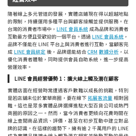
隨著線上多元管道的發展，實體店鋪現在得以超越地點
的限制，持續運用多種平台與顧客接觸並提供服務。在
台灣的消費者市場中，
LINE 會員系統
成為品牌和消費者
互動最方便且受歡迎的一個平台。透過
LINE 會員系統
，
品牌不僅能在 LINE 平台上與消費者進行互動，當顧客完
成
LINE 會員綁定
後，品牌還能結合
CRM
數據分析
，以
優化消費者體驗，同時提供會員自助系統，進一步提高
營運效率。
LINE 會員經營優勢 1：擴大線上觸及潛在顧客
實體店面在經營時常遭遇客戶數難以成長的挑戰，特別
是若店舖未位於繁華商圈，要在線下
拓展客流量
相對困
難。這也是眾多實體品牌選擇進駐大型百貨公司或熱門
商圈的原因之一。然而，當今消費者更傾向花費時間在
線上查閱商品資訊、評價，甚至在初步互動中建立對品
牌的認識。在這樣的趨勢下，擁有逾 2 千萬用戶的 LINE
成為實體品牌擴大線上觸及潛在顧客並啟動互動的最佳