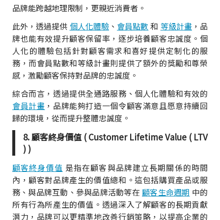
品牌能跨越地理限制，更親近消費者。
此外，透過提供
個人化體驗
、
會員點數
和
等級計畫
，品
牌也能有效提升顧客保留率，逐步培養顧客忠誠度。個
人化的體驗包括針對顧客需求和喜好提供定制化的服
務，而會員點數和等級計畫則提供了額外的獎勵和尊榮
感，激勵顧客保持對品牌的忠誠度。
綜合而言，透過提供全通路服務、個人化體驗和有效的
會員計畫
，品牌能夠打造一個令顧客滿意且愿意持續回
歸的環境，從而提升整體忠誠度。
8. 顧客終身價值 ( Customer Lifetime Value ( LTV
) )
顧客終身價值
是指在顧客與品牌建立長期關係的時間
內，顧客對品牌產生的價值總和。這包括購買產品或服
務、與品牌互動、參與品牌活動等在
顧客生命週期
中的
所有行為所產生的價值。透過深入了解顧客的長期貢獻
潛力，品牌可以更精準地改善行銷策略，以提高企業的