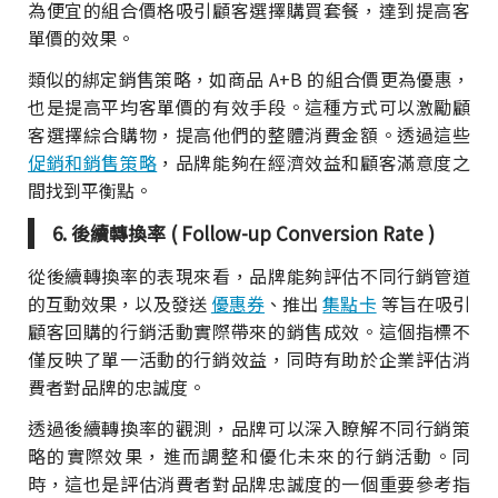
為便宜的組合價格吸引顧客選擇購買套餐，達到提高客
單價的效果。
類似的綁定銷售策略，如商品 A+B 的組合價更為優惠，
也是提高平均客單價的有效手段。這種方式可以激勵顧
客選擇綜合購物，提高他們的整體消費金額。透過這些
促銷和銷售策略
，品牌能夠在經濟效益和顧客滿意度之
間找到平衡點。
6. 後續轉換率 ( Follow-up Conversion Rate )
從後續轉換率的表現來看，品牌能夠評估不同行銷管道
的互動效果，以及發送
優惠券
、推出
集點卡
等旨在吸引
顧客回購的行銷活動實際帶來的銷售成效。這個指標不
僅反映了單一活動的行銷效益，同時有助於企業評估消
費者對品牌的忠誠度。
透過後續轉換率的觀測，品牌可以深入瞭解不同行銷策
略的實際效果，進而調整和優化未來的行銷活動。同
時，這也是評估消費者對品牌忠誠度的一個重要參考指