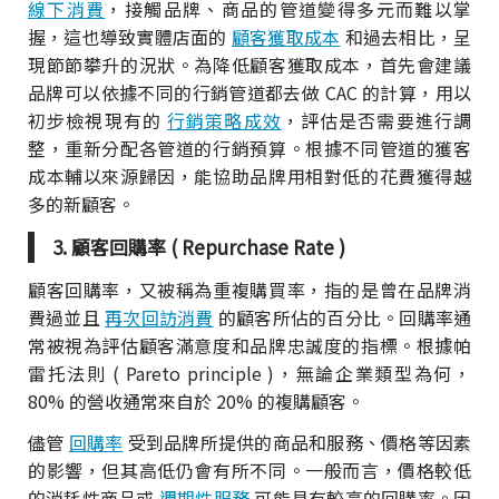
線下消費
，接觸品牌、商品的管道變得多元而難以掌
握，這也導致實體店面的
顧客獲取成本
和過去相比，呈
現節節攀升的況狀。為降低顧客獲取成本，首先會建議
品牌可以依據不同的行銷管道都去做 CAC 的計算，用以
初步檢視現有的
行銷策略成效
，評估是否需要進行調
整，重新分配各管道的行銷預算。根據不同管道的獲客
成本輔以來源歸因，能協助品牌用相對低的花費獲得越
多的新顧客。
3. 顧客回購率 ( Repurchase Rate )
顧客回購率，又被稱為重複購買率，指的是曾在品牌消
費過並且
再次回訪消費
的顧客所佔的百分比。回購率通
常被視為評估顧客滿意度和品牌忠誠度的指標。根據帕
雷托法則 ( Pareto principle )，無論企業類型為何，
80% 的營收通常來自於 20% 的複購顧客。
儘管
回購率
受到品牌所提供的商品和服務、價格等因素
的影響，但其高低仍會有所不同。一般而言，價格較低
的消耗性商品或
週期性服務
可能具有較高的回購率。因