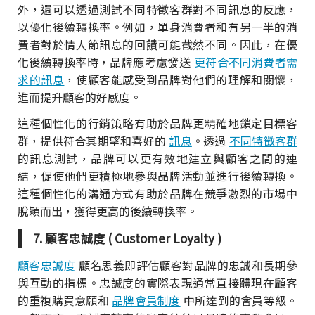
外，還可以透過測試不同特徵客群對不同訊息的反應，
以優化後續轉換率。例如，單身消費者和有另一半的消
費者對於情人節訊息的回饋可能截然不同。因此，在優
化後續轉換率時，品牌應考慮發送
更符合不同消費者需
求的訊息
，使顧客能感受到品牌對他們的理解和關懷，
進而提升顧客的好感度。
這種個性化的行銷策略有助於品牌更精確地鎖定目標客
群，提供符合其期望和喜好的
訊息
。透過
不同特徵客群
的訊息測試，品牌可以更有效地建立與顧客之間的連
結，促使他們更積極地參與品牌活動並進行後續轉換。
這種個性化的溝通方式有助於品牌在競爭激烈的市場中
脫穎而出，獲得更高的後續轉換率。
7. 顧客忠誠度 ( Customer Loyalty )
顧客忠誠度
顧名思義即評估顧客對品牌的忠誠和長期參
與互動的指標。忠誠度的實際表現通常直接體現在顧客
的重複購買意願和
品牌會員制度
中所達到的會員等級。