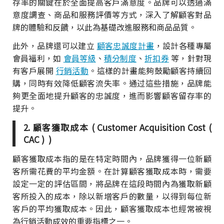
存率的關鍵在於全面提高客戶滿意度。品牌可以透過滿
意度調查、商品和服務評價等方式，深入了解顧客對品
牌的體驗和反饋，以此為基礎改進服務和商品品質。
此外，品牌還可以建立
顧客忠誠度計畫
，設計各種專屬
會員福利，如
會員等級
、
積分制度
、
折扣券
等，針對現
有客戶展開
行銷活動
。這樣的計畫能夠鼓勵顧客持續回
購，同時有效降低顧客流失率。通过這些措施，品牌能
夠更全面地提升顧客的忠誠度，進而影響顧客留存率的
提升。
2. 顧客獲取成本 ( Customer Acquisition Cost (
CAC ) )
顧客獲取成本指的是在特定時間內，品牌獲得一位新顧
客所需花費的平均金額。在計算顧客獲取成本時，需要
設定一定的評估區間，將品牌在這段時間內為獲取新顧
客所投入的成本，除以新增客戶的數量，以得到每位新
客戶的平均獲取成本。因此，顧客獲取成本也經常被視
為行銷活動成效的重要指標之一。