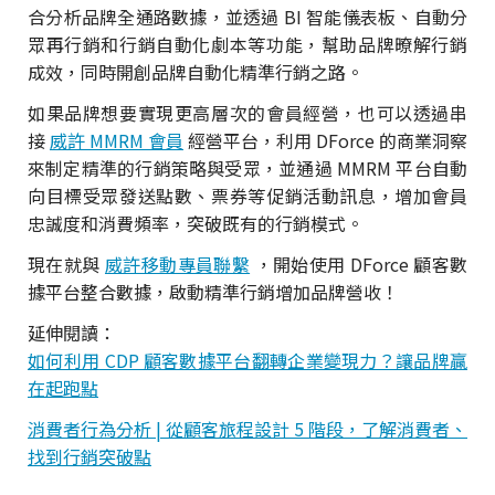
合分析品牌全通路數據，並透過 BI 智能儀表板、自動分
眾再行銷和行銷自動化劇本等功能，幫助品牌暸解行銷
成效，同時開創品牌自動化精準行銷之路。
如果品牌想要實現更高層次的會員經營，也可以透過串
接
威許 MMRM 會員
經營平台，利用 DForce 的商業洞察
來制定精準的行銷策略與受眾，並通過 MMRM 平台自動
向目標受眾發送點數、票券等促銷活動訊息，增加會員
忠誠度和消費頻率，突破既有的行銷模式。
現在就與
威許移動專員聯繫
，開始使用 DForce 顧客數
據平台整合數據，啟動精準行銷增加品牌營收！
延伸閱讀：
如何利用 CDP 顧客數據平台翻轉企業變現力？讓品牌贏
在起跑點
消費者行為分析 | 從顧客旅程設計 5 階段，了解消費者、
找到行銷突破點