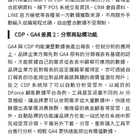
合官網資料、線下 POS 系統交易資訊、CRM 會員資料、
LINE 官方帳號等各種第一方數據獲取來源，不用額外手
動輸入或編寫程式碼，自由整合數據不受限制。
CDP、GA4 差異 2：分眾再貼標功能
GA4 與 CDP 均能彙整數據後產出報表，但就分析的應用
上，品牌企業方需先對 GA4 原有的分類報表有基礎的認
知，才能根據自己的需求從表表中觀察可應用的數據，
品牌企業方若對報表的設定邏輯掌握得宜，亦可透過自
訂報表的功能撈出對品牌最感興趣的高價值潛在用戶；
反之 CDP 系統除了可以自動分析受眾外，以威許的
DForce 顧客數據平台為例，工具甚至涵蓋不同的 AI 分
眾模組，讓品牌更可以依照需求從大量數據中，快速地
篩選出高單價消費族群、需挽留的黃金顧客等受眾，此
外，自動貼標的功能讓品牌方也能一站式地在系統中即
完成受眾分類，不需另外下載、分眾、重新匯入工具平
台進行分析，相較 GA4 更快速能撈出有價值數據。