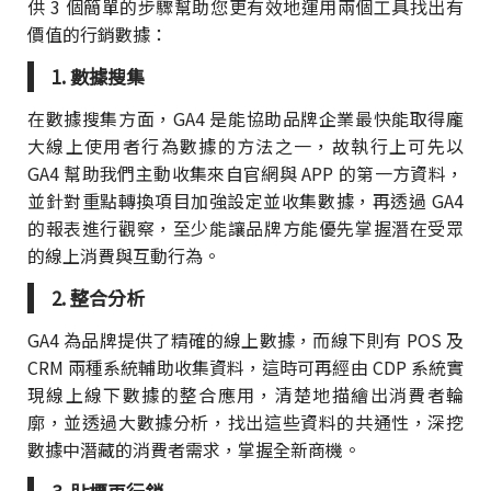
供 3 個簡單的步驟幫助您更有效地運用兩個工具找出有
價值的行銷數據：
1. 數據搜集
在數據搜集方面，GA4 是能協助品牌企業最快能取得龐
大線上使用者行為數據的方法之一，故執行上可先以
GA4 幫助我們主動收集來自官網與 APP 的第一方資料，
並針對重點轉換項目加強設定並收集數據，再透過 GA4
的報表進行觀察，至少能讓品牌方能優先掌握潛在受眾
的線上消費與互動行為。
2. 整合分析
GA4 為品牌提供了精確的線上數據，而線下則有 POS 及
CRM 兩種系統輔助收集資料，這時可再經由 CDP 系統實
現線上線下數據的整合應用，清楚地描繪出消費者輪
廓，並透過大數據分析，找出這些資料的共通性，深挖
數據中潛藏的消費者需求，掌握全新商機。