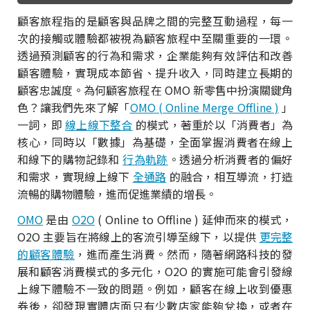
顧客旅程指的是顧客與品牌之間的完整互動過程，每一
次的接觸或體驗都被視為顧客旅程中至關重要的一環。
透過預測顧客的行為和需求，企業能夠有效評估和改善
顧客體驗，實現成本節省、提升收入，同時建立長期的
顧客忠誠度。為何顧客旅程在 OMO 新零售中扮演關鍵角
色？讓我們先來了解「
OMO ( Online Merge Offline )
」
一詞，即
線上線下整合
的模式，著重於以「消費者」為
核心，同時以「數據」為基礎，全面掌握消費者在線上
和線下的購物記錄和
行為軌跡
。透過分析消費者的偏好
和需求，實現線上線下
全通路
的融合，相互導流，打造
流暢的購物體驗，進而促進業績的增長。
OMO
是由
O2O
( Online to Offline ) 延伸而來的模式，
O2O 主要旨在將線上的客流引導至線下，以提供
更完整
的顧客體驗
，進而產生消費。然而，隨著網路科技的發
展和顧客消費模式的多元化，O2O 的實施可能會引發線
上線下體驗不一致的問題。例如，顧客在線上收到優惠
券後，卻發現實體店面只有少數店家能夠兌換，或者在