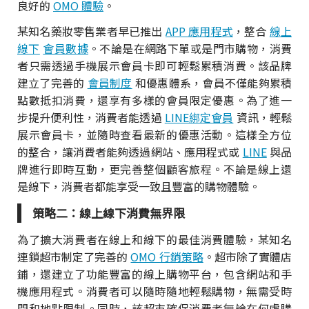
良好的
OMO 體驗
。
某知名藥妝零售業者早已推出
APP 應用程式
，整合
線上
線下
會員數據
。不論是在網路下單或是門市購物，消費
者只需透過手機展示會員卡即可輕鬆累積消費。該品牌
建立了完善的
會員制度
和優惠體系，會員不僅能夠累積
點數抵扣消費，還享有多樣的會員限定優惠。為了進一
步提升便利性，消費者能透過
LINE綁定會員
資訊，輕鬆
展示會員卡，並隨時查看最新的優惠活動。這樣全方位
的整合，讓消費者能夠透過網站、應用程式或
LINE
與品
牌進行即時互動，更完善整個顧客旅程。不論是線上還
是線下，消費者都能享受一致且豐富的購物體驗。
策略二：線上線下消費無界限
為了擴大消費者在線上和線下的最佳消費體驗，某知名
連鎖超市制定了完善的
OMO 行銷策略
。超市除了實體店
鋪，還建立了功能豐富的線上購物平台，包含網站和手
機應用程式。消費者可以隨時隨地輕鬆購物，無需受時
間和地點限制。同時，該超市確保消費者無論在何處購