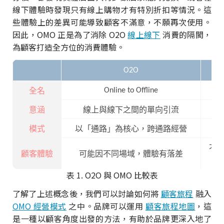
線下體驗時發現只有線上購物才有特別折扣等情況。這
些體驗上的差異可能導致顧客不滿意，不願再次使用。
因此，OMO 正是為了消除 O2O
線上線下
消費的隔閡，
為顧客打造全方位的消費體驗。
O2O
Online to Offline
全名
意涵
線上與線下之間的單向引流
模式
以「通路」為核心，跨通路經營
不
顧客體驗
可能因不同場域，體驗有落差
表 1. O2O 與 OMO 比較表
了解了上述概念後，我們可以討論如何將
顧客旅程
融入
OMO 經營模式
之中。品牌可以運用
顧客旅程地圖
，這
是一種以顧客角度出發的方法，有助於品牌更深入地了