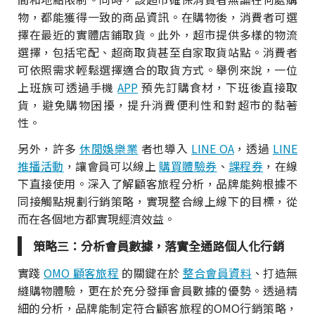
物，都能獲得一致的商品資訊。在購物後，消費者可選
擇在最近的實體店鋪取貨。此外，超市提供多樣的物流
選擇，包括宅配、超商取貨甚至自家取貨站點。消費者
可依照需求輕鬆選擇適合的取貨方式。舉例來說，一位
上班族可透過手機
APP
預先訂購食材，下班後直接取
貨，避免購物困擾，提升消費便利性和對超市的黏著
性。
另外，許多
休閒娛樂業
者也導入
LINE OA
，透過
LINE
推播活動
，讓會員可以線上
購買體驗券
、
課程券
，在線
下直接使用。深入了解顧客旅程分析，品牌能夠根據不
同接觸點規劃行銷策略，實現整合線上線下的目標，從
而在各個地方都實現經濟效益。
策略三：分析會員數據，落實全通路個人化行銷
實踐
OMO 顧客旅程
的關鍵在於
整合會員資料
、打造無
縫購物體驗，更在於充分發揮會員數據的優勢。透過精
細的分析，品牌能制定符合顧客旅程的OMO行銷策略，