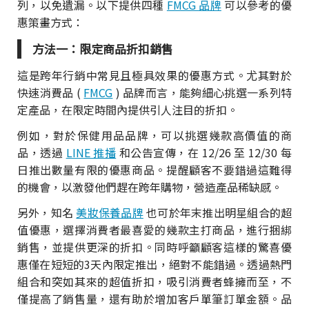
列，以免遺漏。以下提供四種
FMCG 品牌
可以參考的優
惠策畫方式：
方法一：限定商品折扣銷售
這是跨年行銷中常見且極具效果的優惠方式。尤其對於
快速消費品 (
FMCG
) 品牌而言，能夠細心挑選一系列特
定產品，在限定時間內提供引人注目的折扣。
例如，對於保健用品品牌，可以挑選幾款高價值的商
品，透過
LINE 推播
和公告宣傳，在 12/26 至 12/30 每
日推出數量有限的優惠商品。提醒顧客不要錯過這難得
的機會，以激發他們趕在跨年購物，營造產品稀缺感。
另外，知名
美妝保養品牌
也可於年末推出明星組合的超
值優惠，選擇消費者最喜愛的幾款主打商品，進行捆綁
銷售，並提供更深的折扣。同時呼籲顧客這樣的驚喜優
惠僅在短短的3天內限定推出，絕對不能錯過。透過熱門
組合和突如其來的超值折扣，吸引消費者蜂擁而至，不
僅提高了銷售量，還有助於增加客戶單筆訂單金額。品