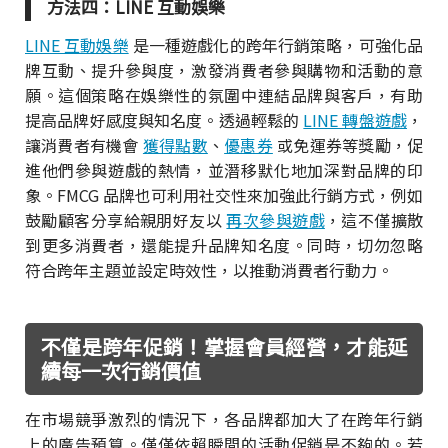
方法四：LINE 互動娛樂
LINE 互動娛樂
是一種遊戲化的跨年行銷策略，可強化品
牌互動、提升參與度，激發消費者參與購物和活動的意
願。這個策略在娛樂性的氛圍中連結品牌與客戶，有助
提高品牌好感度與知名度。透過輕鬆的
LINE 轉盤遊戲
，
讓消費者有機會
獲得點數
、
優惠券
或免運券等獎勵，促
進他們參與遊戲的熱情，並潛移默化地加深對品牌的印
象。FMCG 品牌也可利用社交性來加強此行銷方式，例如
鼓勵顧客分享給親朋好友以
再次參與遊戲
，這不僅擴散
到更多消費者，還能提升品牌知名度。同時，切勿忽略
符合跨年主題並設定時效性，以推動消費者行動力。
不僅是跨年促銷！掌握會員經營，才能延
續每一次行銷價值
在市場競爭激烈的情況下，各品牌都加大了在跨年行銷
上的廣告預算。僅僅依賴瞬間的活動促銷是不夠的。若