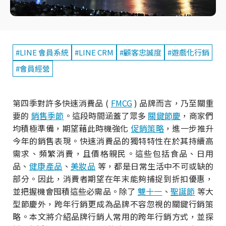
#LINE 會員系統
#LINE CRM
#顧客忠誠度
#遊戲化行銷
#會員經營
第四季對許多快速消費品 (
FMCG
) 品牌而言，乃至關重
要的
銷售季節
。這段時間涵蓋了眾多
關鍵節慶
，商家們
均積極準備，期望藉此時機強化
促銷策略
，進一步推升
今年的銷售表現。快速消費品的獨特特性在於其持續高
需求、頻繁消費，且價格親民。這些包括食品、日用
品、
健康產品
、
美妝品
等，都是日常生活中不可或缺的
部分。因此，消費者期望在年末能夠捕捉到折扣優惠，
並把握機會囤積這些必需品。除了
雙十一
、
聖誕節
等大
型節慶外，跨年行銷更成為品牌不容忽視的關鍵行銷策
略。本文將介紹品牌行銷人常用的跨年行銷方式，並探