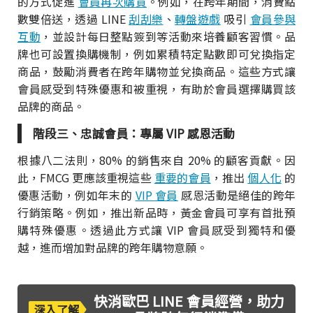
的方式促進
會員再次購買
。例如，在跨年期間，消費點
數雙倍送，透過 LINE
刮刮樂
、
轉盤遊戲
吸引
會員參與
互動
，並設計每日整點簽到等活動來培養顧客習慣。品
牌也可設置換購機制，例如累積特定點數即可兌換指定
商品，鼓勵消費者在跨年購物並兌換商品。這些方式讓
會員感受到特殊優惠和被重視，有助於會員選擇購買該
品牌的商品。
階段三、忠誠會員：專屬 VIP 感恩活動
根據八二法則，80% 的銷售來自 20% 的顧客貢獻。因
此，FMCG 更應該重視這些
重要的會員
，推出
個人化
的
優惠活動，例如年末的
VIP 會員
感恩活動是絕佳的跨年
行銷策略。例如，推出新品時，黃金會員可享有首批預
購特殊優惠。透過此方式讓 VIP 會員感受到獨特和優
越，進而增加對品牌的跨年購物意願。
快消歐巴 LINE 會員經營，助力
深入了解