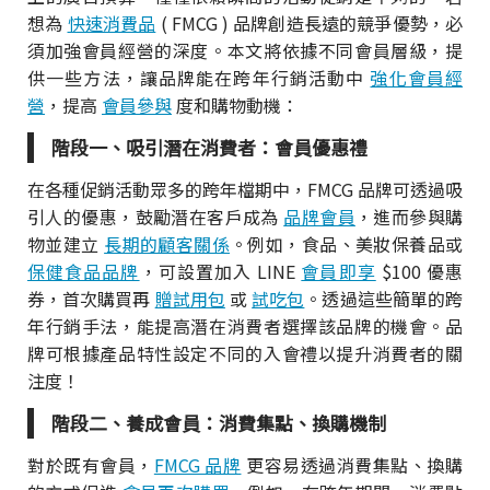
想為
快速消費品
( FMCG ) 品牌創造長遠的競爭優勢，必
須加強會員經營的深度。本文將依據不同會員層級，提
供一些方法，讓品牌能在跨年行銷活動中
強化會員經
營
，提高
會員參與
度和購物動機：
階段一、吸引潛在消費者：會員優惠禮
在各種促銷活動眾多的跨年檔期中，FMCG 品牌可透過吸
引人的優惠，鼓勵潛在客戶成為
品牌會員
，進而參與購
物並建立
長期的顧客關係
。例如，食品、美妝保養品或
保健食品品牌
，可設置加入 LINE
會員即享
$100 優惠
券，首次購買再
贈試用包
或
試吃包
。透過這些簡單的跨
年行銷手法，能提高潛在消費者選擇該品牌的機會。品
牌可根據產品特性設定不同的入會禮以提升消費者的關
注度！
階段二、養成會員：消費集點、換購機制
對於既有會員，
FMCG 品牌
更容易透過消費集點、換購