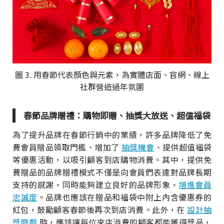
圖 3. 用春節代表顏色與元素，為實體店面、官網、線上
社群營造過年氛圍
春節品牌贈禮：購物即贈、抽獎大放送、超值福袋
為了提升品牌在春節行銷中的業績，許多品牌降低了免
費會員贈品領取門檻、增加了
抽獎機會
、提供超值福袋
等優惠活動，以吸引顧客到店購物消費。其中，提供免
費贈品的品牌贈禮模式不僅是向會員們表達對品牌長期
支持的感謝，同時能夠建立良好的品牌形象，
增進會員
忠誠度
。品牌也應該在贈品和福袋中附上內含優惠券的
紅包，鼓勵顧客春節後再次到店消費。此外，在
設計抽
獎遊戲
時，應該讓每位來店消費的顧客都能獲得獎品，