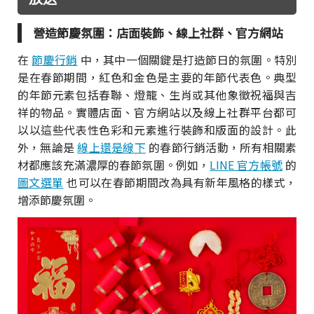
營造節慶氛圍：店面裝飾、線上社群、官方網站
在
節慶行銷
中，其中一個關鍵是打造節日的氛圍。特別
是在春節期間，紅色和金色是主要的年節代表色。典型
的年節元素包括春聯、燈籠、生肖或其他象徵祝福與吉
祥的物品。實體店面、官方網站以及線上社群平台都可
以以這些代表性色彩和元素進行裝飾和版面的設計。此
外，無論是
線上還是線下
的春節行銷活動，所有相關素
材都應該充滿濃厚的春節氛圍。例如，
LINE 官方帳號
的
圖文選單
也可以在春節期間改為具有新年風格的樣式，
增添節慶氛圍。