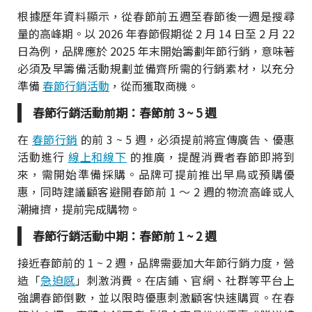
根據歷年資料顯示，從春節前五週至春節後一週是搜尋
量的高峰期。以 2026 年春節假期從 2 月 14 日至 2 月 22
日為例，品牌應於 2025 年末開始籌劃年節行銷，意味著
必須及早籌備活動規劃並備齊所需的行銷素材，以充分
準備
春節行銷活動
，從而獲取商機。
春節行銷活動前期：春節前 3 ~ 5 週
在
春節行銷
的前 3 ~ 5 週，必須提前將宣傳廣告、優惠
活動進行
線上和線下
的推廣，提醒消費者春節即將到
來，需開始準備採購。品牌可提前推出早鳥或預購優
惠，同時建議顧客避開春節前 1 ～ 2 週的物流高峰或人
潮擁擠，提前完成購物。
春節行銷活動中期：春節前 1 ~ 2 週
接近春節前的 1 ~ 2 週，品牌需要加大年節行銷力度，營
造「
急迫感
」刺激消費。在店鋪、官網、社群等平台上
強調春節倒數，並以限時優惠刺激顧客快速購買。在春