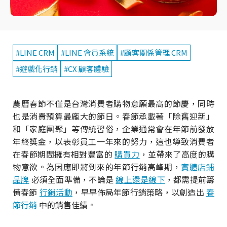
#LINE CRM
#LINE 會員系統
#顧客關係管理 CRM
#遊戲化行銷
#CX 顧客體驗
農曆春節不僅是台灣消費者購物意願最高的節慶，同時
也是消費預算最龐大的節日。春節承載著「除舊迎新」
和「家庭團聚」等傳統習俗，企業通常會在年節前發放
年終獎金，以表彰員工一年來的努力，這也導致消費者
在春節期間擁有相對豐富的
購買力
，並帶來了高度的購
物意欲。為因應即將到來的年節行銷高峰期，
實體店鋪
品牌
必須全面準備，不論是
線上還是線下
，都需提前籌
備春節
行銷活動
，早早佈局年節行銷策略，以創造出
春
節行銷
中的銷售佳績。