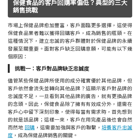
保健食品的客戶回購率偏低？典型的三大
銷售挑戰
市場上保健品牌愈加豐富，客戶面臨更多選擇，這使得
保健食品業者難以獲得回購客戶，成為銷售的瓶頸。在
這種情況下，建立忠誠的客戶群體對於保健品牌的永續
發展至關重要。面對客戶缺乏回購意願，可能有以下幾
個原因：
挑戰一：客戶對品牌缺乏忠誠度
儘管某些保健品牌所使用的成分確實優於其他品牌，但
客戶依然會流失並轉向其他品牌？這顯示客戶對品牌的
忠誠度不足，一旦看到其他品牌的廣告，就有更換品牌
的念頭。因此，保健食品除了擁有有效成分外，還需在
客戶心中留下深刻印象，使得每當有需求時，首先想到
的就是該品牌；這樣一來，客戶在用完產品後也會自然
而然地
回購
，這需要加強與客戶的聯繫，
培養客戶忠誠
度
，成為保健品牌銷售的關鍵。