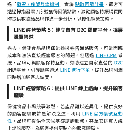
過「
發票 / 序號登錄機制
」實施
點數回饋計畫
，顧客可
透過掃描發票 / 序號獲得回饋點數，激勵顧客持續購買同
時提供數據給品牌作進一步分析，以優化經營策略。
LINE 經營策略 5：建立自有 D2C 電商平台，擴展
購買渠道
過去，保健食品品牌僅能透過零售通路販售，可能面臨
成本和無法直接經營顧客的問題。但透過
LINE CRM
系
統，品牌可與顧客保持互動，有助建立自家直營的
D2C
網購平台，引導顧客透過
LINE 進行下單
，提升品牌利潤
同時增加顧客忠誠度。
LINE 經營策略 6：提供 LINE 線上諮詢，提升顧客
體驗
保健食品市場競爭激烈，若產品難以差異化，提供良好
的顧客體驗或許是解決之道。利用
LINE 官方帳號互動
性
，品牌可提供全天候基礎諮詢服務，甚至安排真人線
上諮詢服務，為顧客提供更貼心的服務體驗。