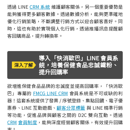
透過 LINE
CRM 系統
維護顧客關係，另一個重要優勢是
能夠獲得更多顧客數據。透過數據分析，能夠更準確地
優化行銷策略，不斷調整行銷方式以迎合顧客喜好。同
時，這也有助於實現個人化行銷，透過推播訊息提醒顧
客回購商品，提升轉換率。
導入「快消歐巴」LINE 會員系
統，培養保健食品忠誠鐵粉、
深入了解
提升回購率
欲增進保健食品品牌的忠誠度並提高回購率，「快消歐
巴」專屬的
FMCG LINE CRM
會員系統是不可或缺的利
器！這套系統提供了發票 / 序號登錄、集點回饋、電子優
惠券、LINE 互動遊戲、
顧客分眾標籤
與 LINE 精準行銷
等功能，促進品牌與顧客之間的 D2C 雙向互動。透過
CRM
會員制度
，能夠深度經營顧客關係，有效提升回購
率！