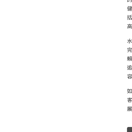
括
完
容