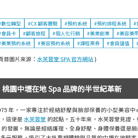
#數位轉型
#CX 顧客體驗
#預約系統
#預約排程系統
#
#會員卡
#顧客旅程
#個人化行銷
#美業創業
#美容美
#美業預約系統
#美容預約系統
#課程票券
#會員儲值
 頁首圖片來源：
水芙蓉堂 SPA 官方網站
)
桃園中壢在地 Spa 品牌的半世紀革新
975 年，一家專注於經絡舒壓與臉部保養的小型美容
壢，這便是
水芙蓉堂
的起點。五十年來，水芙蓉堂見證、
業
的發展。無論是經絡護理、全身舒壓、身體保養還是臉
的多元服務，吸引了大批重視體驗與品質的中壢在地顧客