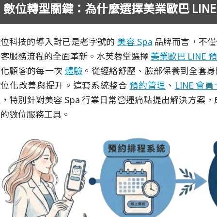
數位轉型關鍵：為什麼選擇美業歐巴 LINE
數位科技的導入對已是老字號的
美容 Spa
品牌而言，不僅
顧客服務流程的全面革新。水芙蓉堂選擇
美業歐巴 LINE 
優化顧客的每一次
體驗
。從經絡舒壓、臉部保養到全套身
數位化改善與提升。這套系統整合
預約管理
、
LINE 會員
援
，特別針對美容 Spa 行業日常營運痛點提出解決方案，成
用的數位服務工具。