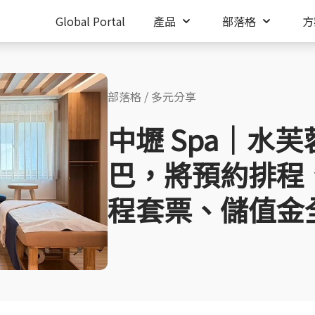
Global Portal
產品
部落格
方
部落格
/
多元分享
中壢 Spa｜水
巴，將預約排程
程套票、儲值金