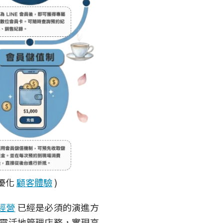
優化
顧客體驗
)
經營
已經是必須的演進方
靈活地管理店務，實現高