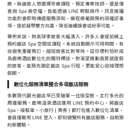
癒。無論旅人想選擇芳療課程、預定專業技師，還是僅
查詢 Spa 房空檔，皆能透過 LINE 輕鬆操作。訊息推播
功能則會即時傳遞服務須知、療程規範與預約須確認事
項，提前凝聚雙方共識，降低後續誤會或紛爭可能。
舉例來說，熱氣球季旅客大幅湧入，許多人會提前線上
預約飯店 Spa 空間或課程。系統自動顯示可用時間，有
效避免重複預訂，縮短旅客比對等待。這份便利恰好成
為鹿鳴酒店數位化的獨特標誌。對渴望規劃高質感度假
的旅客，能預先鎖定飯店 Spa 行程，更能安心迎接理想
假期。
數位化服務清單整合多項飯店服務
多數現代觀光飯店早已突破單一住宿型態，主打多元的
周邊服務。鹿鳴溫泉酒店運用 LINE 預約中心，將飯店
Spa、接駁車、小旅行 ( 票券 ) 都打包進入數位化清單，
會員僅需用 LINE 登入，即刻總覽所有飯店服務，自助預
約新體驗。