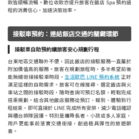
款皆順暢流暢。數位收款亦提升旅客在飯店 Spa 預約過
程的消費信心，加速決策效率。
接駁車預約：連結飯店交通的關鍵環節
接駁車自助預約讓旅客安心規劃行程
台東地區交通聯外不便，因此飯店的接駁服務一直屬於
附加價值高的服務。旅客在規劃旅程時，多半希望前後
能無縫銜接接駁車時段，
生活歐巴 LINE 預約系統
正好
滿足這樣的自助需求。旅客可在線搜尋、選定飯店與火
車站之間的接駁時段，隨時查詢可預訂名額，輕鬆完成
搭乘規劃。結合其他飯店服務從預訂、報到、體驗到行
程結束，即可直接於 LINE 完成所有安排，減少電話確認
與櫃台排隊困擾。特別是攜帶長者、小孩或多人家庭，
用戶更能事前落實交通銜接，創造極具彈性的旅遊節
奏。