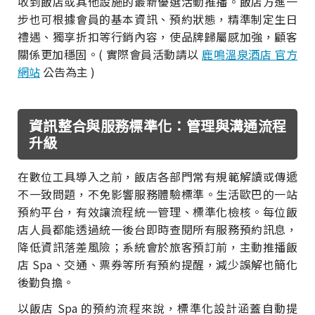
收到飯店或其他設施的最新優選活動推播。飯店方進一
步也可根據會員的基本資訊、預約狀態，精準制定生日
禮遇、獨享折扣等行銷內容，使品牌歸屬感加強，顧客
關係更加穩固。( 實際會員活動請以
鹿鳴溫泉酒店 官方
網站
公告為主 )
資訊整合與服務標準化：管理與溝通流程
升級
在數位工具導入之前，飯店各部門常有規範解讀或傳遞
不一致問題，不免影響服務體驗標準。生活歐巴的一站
預約平台，有效讓流程統一管理、標準化檢核。每位飯
店人員都能透過統一後台即時查閱所有服務預約訊息，
降低資訊落差風險；系統會於旅客預訂前，主動推播飯
店 Spa、交通、票券等所有預約提醒，減少誤解也簡化
後勤負擔。
以飯店 Spa 的預約流程來說，標準化設計涵蓋自動提