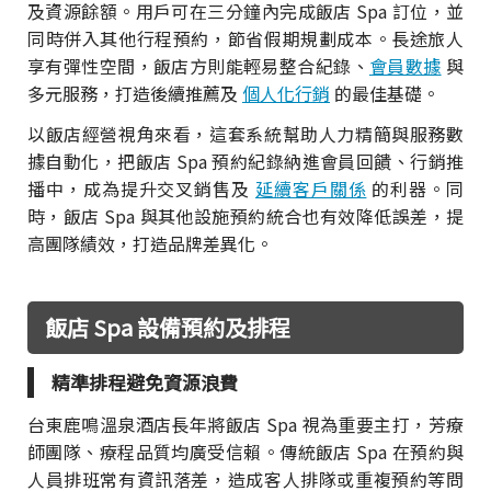
及資源餘額。用戶可在三分鐘內完成飯店 Spa 訂位，並
同時併入其他行程預約，節省假期規劃成本。長途旅人
享有彈性空間，飯店方則能輕易整合紀錄、
會員數據
與
多元服務，打造後續推薦及
個人化行銷
的最佳基礎。
以飯店經營視角來看，這套系統幫助人力精簡與服務數
據自動化，把飯店 Spa 預約紀錄納進會員回饋、行銷推
播中，成為提升交叉銷售及
延續客戶關係
的利器。同
時，飯店 Spa 與其他設施預約統合也有效降低誤差，提
高團隊績效，打造品牌差異化。
飯店 Spa 設備預約及排程
精準排程避免資源浪費
台東鹿鳴溫泉酒店長年將飯店 Spa 視為重要主打，芳療
師團隊、療程品質均廣受信賴。傳統飯店 Spa 在預約與
人員排班常有資訊落差，造成客人排隊或重複預約等問