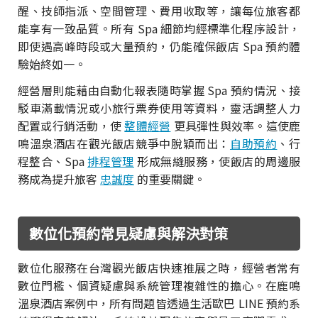
醒、技師指派、空間管理、費用收取等，讓每位旅客都
能享有一致品質。所有 Spa 細節均經標準化程序設計，
即使遇高峰時段或大量預約，仍能確保飯店 Spa 預約體
驗始終如一。
經營層則能藉由自動化報表隨時掌握 Spa 預約情況、接
駁車滿載情況或小旅行票券使用等資料，靈活調整人力
配置或行銷活動，使
整體經營
更具彈性與效率。這使鹿
鳴溫泉酒店在觀光飯店競爭中脫穎而出：
自助預約
、行
程整合、Spa
排程管理
形成無縫服務，使飯店的周邊服
務成為提升旅客
忠誠度
的重要關鍵。
數位化預約常見疑慮與解決對策
數位化服務在台灣觀光飯店快速推展之時，經營者常有
數位門檻、個資疑慮與系統管理複雜性的擔心。在鹿鳴
溫泉酒店案例中，所有問題皆透過生活歐巴 LINE 預約系