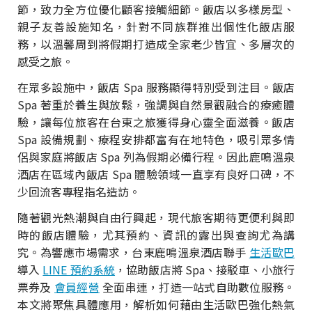
節，致力全方位優化顧客接觸細節。飯店以多樣房型、
親子友善設施知名，針對不同族群推出個性化飯店服
務，以溫馨周到將假期打造成全家老少皆宜、多層次的
感受之旅。
在眾多設施中，飯店 Spa 服務顯得特別受到注目。飯店
Spa 著重於養生與放鬆，強調與自然景觀融合的療癒體
驗，讓每位旅客在台東之旅獲得身心靈全面滋養。飯店
Spa 設備規劃、療程安排都富有在地特色，吸引眾多情
侶與家庭將飯店 Spa 列為假期必備行程。因此鹿鳴溫泉
酒店在區域內飯店 Spa 體驗領域一直享有良好口碑，不
少回流客專程指名造訪。
隨著觀光熱潮與自由行興起，現代旅客期待更便利與即
時的飯店體驗，尤其預約、資訊的露出與查詢尤為講
究。為響應市場需求，台東鹿鳴溫泉酒店聯手
生活歐巴
導入
LINE 預約系統
，協助飯店將 Spa、接駁車、小旅行
票券及
會員經營
全面串連，打造一站式自助數位服務。
本文將聚焦具體應用，解析如何藉由生活歐巴強化熱氣