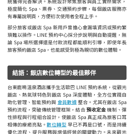
統獲得完善解決。系統設計聚焦旅客與員工實際需求，
極度簡化 Spa、票券、交通預約步驟，每個飯店服務亦
有專屬說明頁，方便初次使用者全程上手。
部分旅客或飯店 Spa 新用戶曾擔心會漏填資訊或預約繁
瑣難以操作。LINE 預約中心採分步說明與自動提醒，無
論 Spa 場所選擇還是付款流程都能順利引導，即使年長
旅客預約飯店 Spa，也能感受到極為親切的數位體驗。
結語：飯店數位轉型的最佳夥伴
台東鹿鳴溫泉酒店攜手生活歐巴 LINE 預約系統，從觀光
飯店、熱氣球特色到飯店 Spa 深度體驗，全方位實踐自
助化管理、智能預約與
會員數據
整合。尤其在飯店 Spa
預約流程，突破傳統管理框架，結合
預收定金
機制、彈
性排程與行程組合設計，使飯店 Spa 真正成為旅客口耳
相傳的療癒亮點。
數位轉型
早已不再是口號，而是持續
優化流程、提升服務與增值經營的關鍵動力。未來觀光