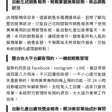
自動生成銷售報表，輕鬆掌握美業服務、商品銷售
狀況
店裡服務項目多，還要銷售多種週邊商品，若想了解完
整的營業狀況，只能自己花時間製作銷售報表嗎？使用
美業專用的店務管理系統，能自動化產出營業當天、本
週、本月的銷售報表，讓經營者可一鍵查看所有人員的
服務單數、銷售金額，不需再每天熬夜製作報表，交給
系統自動化處理最輕鬆！
整合各大平台顧客預約，一機就輕鬆管理
當預約訊息從 Facebook、Instagram、LINE、電話等管
道四面八方飛來，不只回覆很麻煩，一不小心還可能錯
失重要預約！使用美業專用的線上預約功能，可 24 小時
自動確認所有顧客預約，全程免人工回覆，店家只要使
用單一系統即可管理所有預約資訊，大大提升美業工作
效率！
自動化產出績效獎金報表，解決美容業抽成計算問