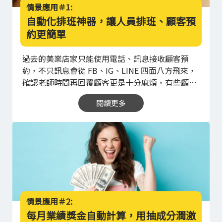
情景應用＃1:
自動化排班神器，讓人員排班、顧客預
約更簡單
過去的美業店家只能使用電話、訊息接收顧客預
約，不只訊息會從 FB、IG、LINE 四面八方飛來，
確認老師時間再回覆顧客更是十分麻煩，有些顧客
不耐久候，往往會放棄預約，讓店家流失重要的一
閱讀更多
單。
當美業店家開始使用自動化的排班、預約管理
系統，這些問題再也不會發生了！只要在系統導入
後，用簡單幾個步驟完成老師、服務項目設定，就
能讓系統自動化處理人員排班問題，並將人員班表
同步到店家 LINE OA 中，店家不需再花時間處理複
雜的排班問題，交給系統自動化執行即可。
顧客若
想預約服務，不需在店家營業時間撥打電話，也不
需留下訊息等候店家回覆，只要打開店家 LINE OA
就能自助完成預約。在店家 LINE OA 中，線上預約
情景應用＃2:
系統可 24 小時處理顧客預約需求，顧客只要點選
每月業績獎金自動計算，用抽成分潤激