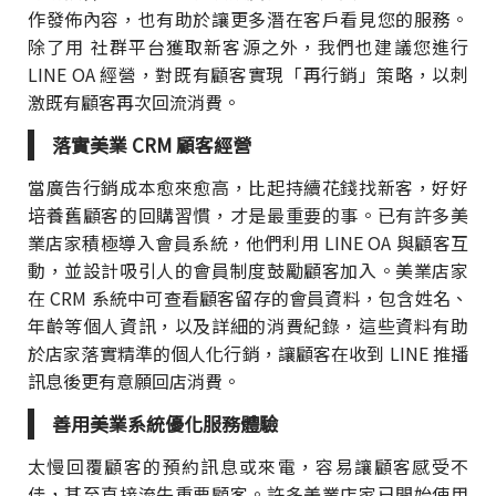
作發佈內容，也有助於讓更多潛在客戶看見您的服務。
除了用 社群平台獲取新客源之外，我們也建議您進行
LINE OA 經營，對既有顧客實現「再行銷」策略，以刺
激既有顧客再次回流消費。
落實美業 CRM 顧客經營
當廣告行銷成本愈來愈高，比起持續花錢找新客，好好
培養舊顧客的回購習慣，才是最重要的事。已有許多美
業店家積極導入會員系統，他們利用 LINE OA 與顧客互
動，並設計吸引人的會員制度鼓勵顧客加入。美業店家
在 CRM 系統中可查看顧客留存的會員資料，包含姓名、
年齡等個人資訊，以及詳細的消費紀錄，這些資料有助
於店家落實精準的個人化行銷，讓顧客在收到 LINE 推播
訊息後更有意願回店消費。
善用美業系統優化服務體驗
太慢回覆顧客的預約訊息或來電，容易讓顧客感受不
佳，甚至直接流失重要顧客。許多美業店家已開始使用