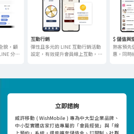
互動行銷
$ 儲值與
客全貌，顧
彈性且多元的 LINE 互動行銷活動
熟客預先
INE 分眾
設定，有效提升會員線上互動，進
惠，同時
而帶動線下消費
機會
立即諮詢
威許移動 ( WishMobile ) 專為中大型企業品牌、
中小型實體店家打造專屬的「會員經營」與「線
上預約」系統，還能擴充儲值金、訂閱制、社群