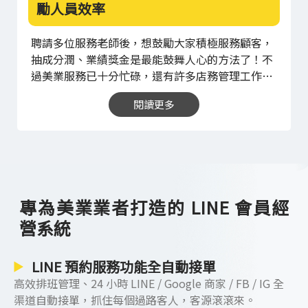
預計消費的服務項目，並選擇指定的服務老師、時
勵人員效率
間，就能一鍵完成預約流程。
這類數位化系統的好
處，不只是能取代人工，讓店務管理更輕鬆，還能
聘請多位服務老師後，想鼓勵大家積極服務顧客，
避免顧客失約問題。當顧客透過 LINE OA 完成預約
抽成分潤、業績獎金是最能鼓舞人心的方法了！不
後，系統能自動將預約訊息同步至顧客、老師的
過美業服務已十分忙碌，還有許多店務管理工作，
Google 行事曆，讓顧客可隨時查看預約內容。服
各種複雜的獎金計算會不會加重經營者的負擔？
現
務時間來臨前一天，系統還會發送推播通知，提醒
閱讀更多
在已有許多美業店家使用數位化的店務管理系統，
顧客記得來店消費，設法降低 No-show 問題，可
這種系統能自動紀錄每位人員的服務單數、銷售金
以說是美業店家的重要幫手。
額，更能根據店家設定，自動計算人員的業績獎
金、抽潤金額。美業經營者不需再抽出時間，辛苦
計算每位人員的服務績效，只要進入後台一鍵操
作，就能自動產生詳細的計算報表，系統化執行還
專為美業業者打造的 LINE 會員經
能避免人工計算錯誤。
許多忙碌的美業經營者，在
營系統
導入數位化的店務管理系統後，不只輕鬆解決了麻
煩的店面行政問題，人員的工作效率也大幅提升。
原因就在於，數位化系統能即時產生報表，美業經
LINE 預約服務功能全自動接單
營者可隨時查看當前的營運狀況，一旦發現需要改
高效排班管理、24 小時 LINE / Google 商家 / FB / IG 全
善的問題，經營者可隨時根據報表內容進行溝通，
渠道自動接單，抓住每個過路客人，客源滾滾來。
業績獎金和抽潤顯示也能激勵人員加強服務。
想提