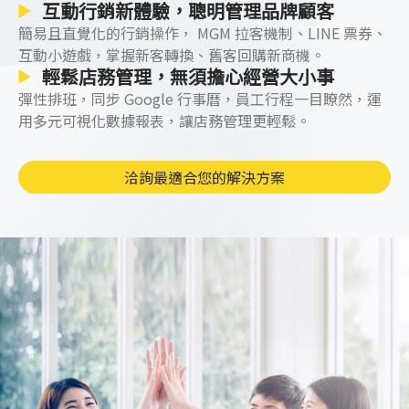
互動行銷新體驗，聰明管理品牌顧客
升店面經營成效，除了要有好的服務項目、好的服
簡易且直覺化的行銷操作， MGM 拉客機制、LINE 票券、
務人員，還要有聰明的經營工具，使用美業專用的
互動小遊戲，掌握新客轉換、舊客回購新商機。
店務管理系統，能讓經營成效事半功倍！
輕鬆店務管理，無須擔心經營大小事
彈性排班，同步 Google 行事曆，員工行程一目瞭然，運
用多元可視化數據報表，讓店務管理更輕鬆。
洽詢最適合您的解決方案