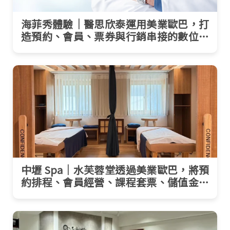
海菲秀體驗｜醫思欣泰運用美業歐巴，打
造預約、會員、票券與行銷串接的數位整
合案例
中壢 Spa｜水芙蓉堂透過美業歐巴，將預
約排程、會員經營、課程套票、儲值金全
面數位化！