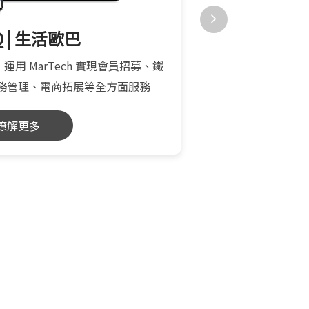
nQ | 生活歐巴
Omni
案，運用 MarTech 實現會員招募、鐵
整合全通路 OMO
務管理、電商拓展等全方面服務
預購寄杯、遠距結帳
瞭解更多