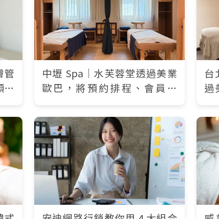
膚管
中壢 Spa｜水芙蓉堂透過美業
台
預約
歐巴，將預約排程、會員經
過
預約
營、課程套票、儲值金全面數
預
位化！
韓式
安迪網路行銷教你用 4 大組合
威