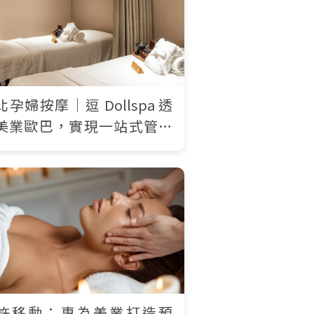
北孕婦按摩｜逗 Dollspa 透
美業歐巴，實現一站式管理
約與會員行銷
許移動：專為美業打造預