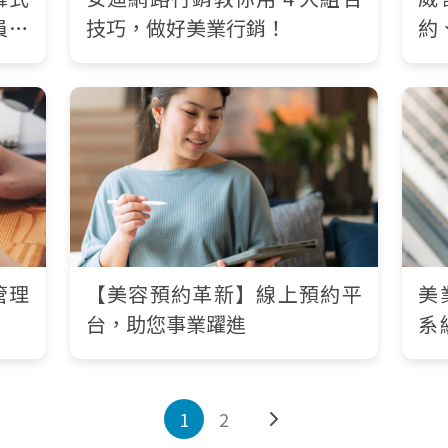
員打
技巧，做好美業行銷！
約
管理
【美容預約革新】線上預約平
美
台，助您事業躍進
系
重
1
2