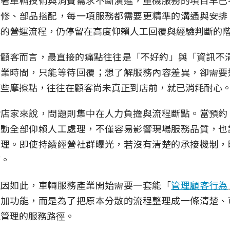
隨著車輛技術與消費需求不斷演進，重機服務的項目早已
檢修、部品搭配，每一項服務都需要更精準的溝通與安排
牌的營運流程，仍停留在高度仰賴人工回覆與經驗判斷的
對顧客而言，最直接的痛點往往是「不好約」與「資訊不
營業時間，只能等待回覆；想了解服務內容差異，卻需要
這些摩擦點，往往在顧客尚未真正到店前，就已消耗耐心
對店家來說，問題則集中在人力負擔與流程斷點。當預約
互動全部仰賴人工處理，不僅容易影響現場服務品質，也
管理。即使持續經營社群曝光，若沒有清楚的承接機制，
店。
正因如此，車輛服務產業開始需要一套能「
管理顧客行為
增加功能，而是為了把原本分散的流程整理成一條清楚、
家管理的服務路徑。