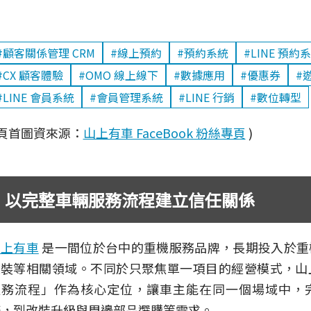
#顧客關係管理 CRM
#線上預約
#預約系統
#LINE 預約
#CX 顧客體驗
#OMO 線上線下
#數據應用
#優惠券
#
#LINE 會員系統
#會員管理系統
#LINE 行銷
#數位轉型
 頁首圖資來源：
山上有車 FaceBook 粉絲專頁
)
以完整車輛服務流程建立信任關係
山上有車
是一間位於台中的重機服務品牌，長期投入於重
改裝等相關領域。不同於只聚焦單一項目的經營模式，山
服務流程」作為核心定位，讓車主能在同一個場域中，
修，到改裝升級與周邊部品選購等需求。