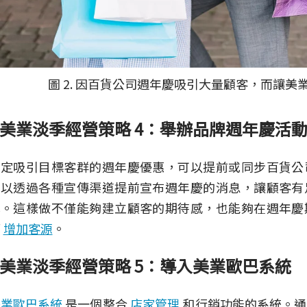
圖 2. 因百貨公司週年慶吸引大量顧客，而讓美
美業淡季經營策略 4：舉辦品牌週年慶活
制定吸引目標客群的週年慶優惠，可以提前或同步百貨公
可以透過各種宣傳渠道提前宣布週年慶的消息，讓顧客有
算。這樣做不僅能夠建立顧客的期待感，也能夠在週年慶
而
增加客源
。
美業淡季經營策略 5：導入美業歐巴系統
美業歐巴系統
是一個整合
店家管理
和行銷功能的系統。通