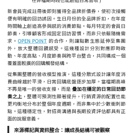
在非檔期時段也能創造日常營收 )
新會員完成註冊後即刻獲得全品牌折價券，使初次接觸
便有明確的回訪誘因。生日月份的全品牌折扣，在年度
時間軸上創造高參與感的消費節點。每月特定的會員日
節奏，引導顧客形成固定回訪習慣，而非只依賴隨機需
求。
OPEN POINT
的合作，則讓點數生態延伸至集團
外，放大整體回饋感受。這幾種設計分別對應即時啟
動、年度高點、月度節奏與跨平台整合，共同構成一個
覆蓋面較廣的回購觸發結構。
從集團整體的營收模型推演，這種分散式設計讓年度消
費曲線趨於平滑，日常回購底盤逐步加厚。當檔期高峰
不再是唯一的營收支撐，而是
疊加在穩定的日常回訪節
奏之上
，整體可預測性顯著提升，行銷資源的配置也能
更均衡地分布於整個年度週期，而非集中於少數衝刺節
點。這種穩定性，對招商溝通與長期投資評估都具有正
面的說服意義。
來源標記與資訊整合：讓成長結構可被觀察