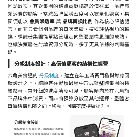
回訪數次，其對集團的總體貢獻遠高於僅在單一品牌高
頻消費的顧客。當跨品牌回購密度可以被量化觀察，集
團便能以
會員滲透率
與
品牌轉換比例
作為核心評估語
言，而非只看個別品牌的單次業績。這種評估視角的轉
換，標誌著集團從單點管理走向整體結構思維的成熟，
也讓決策層在討論資源分配時，多了更具依據的判斷基
礎。
分級制度設計：高價值顧客的結構性經營
六角美食通的
分級制度
，建立在年度消費門檻與對應回
饋設計之上，讓顧客在累積過程中形成對整體集團的持
續黏著。當升級的進度清晰可見，顧客傾向於在六角旗
下品牌集中消費，而非將預算分散至其他選擇，整體客
單價結構也隨之向上移動，回購密度持續提升。