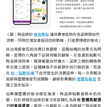
( 圖：跨品牌的
會員集點
讓消費者能夠在各品牌間自然
流動，同時也增加會員回訪的動機、打造更穩健的營收 )
從台灣都會區的消費日常觀察，這種結構的效果尤為明
顯。習慣在六角旗下品牌用餐的顧客，在意識到點數可
跨品牌使用後，選擇範圍自然擴大，品牌之間的轉換頻
率也隨之提高。這種轉換不依賴額外的行銷刺激，而是
在
統一點數架構
下自然發生的消費延伸，每一次用餐決
策都與整體進度形成關聯，顧客對集團的
整體黏著度
也
隨之逐步加深。
從集團整體的營收模型推演，跨品牌點數最根本的改
變，在於將個別品牌的單次來客轉化為具備
整體貢獻潛
力的會員資產
。當同一位顧客在一年內跨越三個品牌各