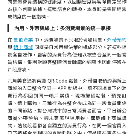
向整體會員結構的健康度，以回購密度與客單價差異作
為核心判斷依據。這種語言的轉換，本身即是集團經營
成熟度的一個指標。
內用、外帶與線上：多消費場景的統一承接
在
餐飲產業
中，消費場景不只限於現場用餐，
外帶預約
與
線上商城
同樣是日常用餐決策的構成部分。若這些場
景各自運作，顧客的消費行為便難以被整合至同一個會
員結構，集團對顧客整體消費輪廓的觀察也因此停留在
片段層次。
六角美食通將桌邊 QR-Code 點餐、外帶自取預約與線上
商城的入口整合至同一 APP 動線中，讓不同場景下的消
費行為都回到同一帳戶累積。現場掃碼點餐、預先訂
購、線上購物，三種行為在整合後成為同一段會員關係
的不同節點。對台灣城市的日常消費者而言，平日辦公
商圈外帶預約、週末家庭現場用餐、節慶線上商城購
物，這幾段看似各自獨立的消費行為，在同一個會員入
口下被整合至相同的累積軌跡之中，使品牌在更多生活