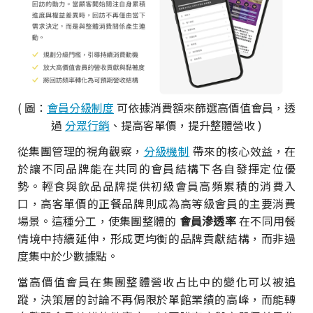
( 圖：
會員分級制度
可依據消費額來篩選高價值會員，透
過
分眾行銷
、提高客單價，提升整體營收 )
從集團管理的視角觀察，
分級機制
帶來的核心效益，在
於讓不同品牌能在共同的會員結構下各自發揮定位優
勢。輕食與飲品品牌提供初級會員高頻累積的消費入
口，高客單價的正餐品牌則成為高等級會員的主要消費
場景。這種分工，使集團整體的
會員滲透率
在不同用餐
情境中持續延伸，形成更均衡的品牌貢獻結構，而非過
度集中於少數據點。
當高價值會員在集團整體營收占比中的變化可以被追
蹤，決策層的討論不再侷限於單館業績的高峰，而能轉