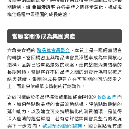
期機制，讓
會員滲透率
在各品牌之間逐步深化，構成規
模化過程中最穩固的成長底盤。
當顧客關係成為集團資產
六角美食通的
跨品牌會員整合
，本質上是一種經營語言
的轉換。當回購密度與跨品牌會員滲透率成為集團核心
指標，品牌已從單點績效的競逐，走向整體消費結構的
長期累積。當顧客在不同品牌之間的消費行為可以被連
結與延續，集團的成長便建立在可預期的回訪節奏之
上，而非只依賴單次衝刺的行銷動作。
對於同樣處於多品牌擴張或集團整合階段的
餐飲品牌
而
言，如何盤點跨品牌的會員流動結構、評估點數機制的
延伸能力，以及建立可支撐規模化的消費循環，是值得
深入釐清的經營課題。若有意評估集團會員整合的現況
與下一步方向，
歡迎預約顧問諮詢
，協助盤點現有結