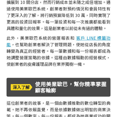
擴展到 10 間分店，然而行銷成本並未隨之成倍增加。通
過使用美業歐巴系統，創業者對預約情況和會員特性有
了更深入的了解，將行銷預算降低到 30 萬，同時實現了
更高的投資回報率。每一筆投資和每一次推廣都能看到
具體和量化的效果，這是創業者以前從未有過的體驗。
此外，美業歐巴系統的營運報表和
客戶 LINE 標籤功
能
，也幫助創業者解決了管理問題，使她從店長的角度
轉變為真正的經營者。每一筆數據和每一份報表都成為
她調整營運策略的依據。這種由數據驅動的經營模式，
使創業者的皮膚護理品牌在業界獨樹一幟。
使用美業歐巴，幫你精準掌握
深入了解
顧客輪廓
這位創業者的故事，是一個由數據推動的數位轉型的典
範。她不再依賴直覺，而是依據數據做出明智的商業決
策。每一個數字、每一份報表，都成為她商業成功的關