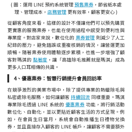
( 圖：運用 LINE 預約系統管理
預售票券
，節省紙本處
理、管理成本，
店務管理
更有效率，顧客更安心 )
從顧客角度來看，這樣的設計不僅讓他們可以預先購買
更實惠的服務票券，也能在使用過程中感受到便利性與
專業度。對店家來說，數位化的
票券管理
則減少了人工
紀錄的壓力，避免錯誤或重複核銷的情況，讓營運更加
順暢。隨著票券使用體驗逐步累積，也進一步增強了顧
客對瑪淇的
黏著度
，讓「高雄除毛推薦就是瑪淇」成為
更多人口耳相傳的共識。
4、優惠票券：智慧行銷提升會員回訪率
在競爭激烈的美業市場中，除了提供專業的熱蠟除毛與
私密處除毛服務，如何讓顧客
持續回流
同樣重要。瑪淇
專業除毛透過 LINE 系統的
優惠票券
功能，將行銷活動
數位化、自動化，並以更貼近顧客生活的方式呈現。例
如，在會員生日當月，系統會自動推播生日禮物兌換
券，並且直接存入顧客的 LINE 帳戶，讓顧客不需要額外