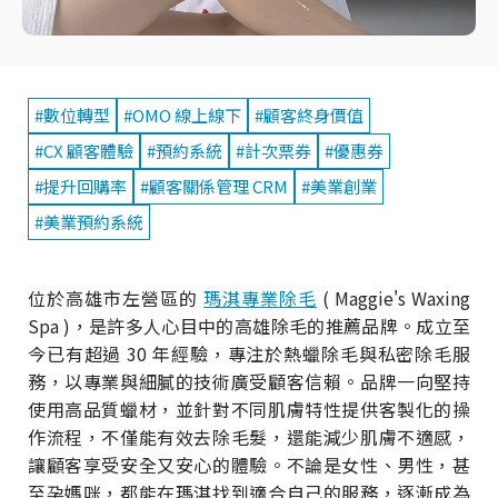
#數位轉型
#OMO 線上線下
#顧客終身價值
#CX 顧客體驗
#預約系統
#計次票券
#優惠券
#提升回購率
#顧客關係管理 CRM
#美業創業
#美業預約系統
位於高雄市左營區的
瑪淇專業除毛
( Maggie's Waxing
Spa )，是許多人心目中的高雄除毛的推薦品牌。成立至
今已有超過 30 年經驗，專注於熱蠟除毛與私密除毛服
務，以專業與細膩的技術廣受顧客信賴。品牌一向堅持
使用高品質蠟材，並針對不同肌膚特性提供客製化的操
作流程，不僅能有效去除毛髮，還能減少肌膚不適感，
讓顧客享受安全又安心的體驗。不論是女性、男性，甚
至孕媽咪，都能在瑪淇找到適合自己的服務，逐漸成為