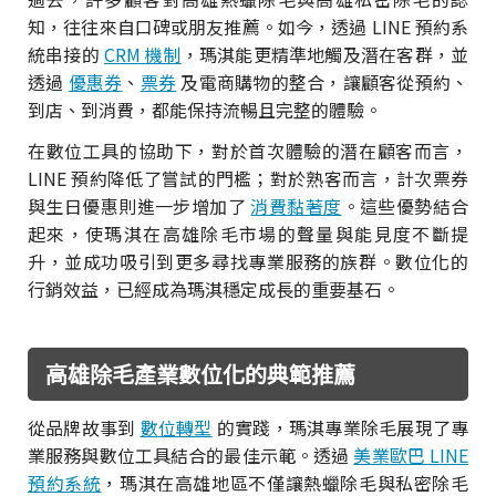
知，往往來自口碑或朋友推薦。如今，透過 LINE 預約系
統串接的
CRM 機制
，瑪淇能更精準地觸及潛在客群，並
透過
優惠券
、
票券
及電商購物的整合，讓顧客從預約、
到店、到消費，都能保持流暢且完整的體驗。
在數位工具的協助下，對於首次體驗的潛在顧客而言，
LINE 預約降低了嘗試的門檻；對於熟客而言，計次票券
與生日優惠則進一步增加了
消費黏著度
。這些優勢結合
起來，使瑪淇在高雄除毛市場的聲量與能見度不斷提
升，並成功吸引到更多尋找專業服務的族群。數位化的
行銷效益，已經成為瑪淇穩定成長的重要基石。
高雄除毛產業數位化的典範推薦
從品牌故事到
數位轉型
的實踐，瑪淇專業除毛展現了專
業服務與數位工具結合的最佳示範。透過
美業歐巴 LINE
預約系統
，瑪淇在高雄地區不僅讓熱蠟除毛與私密除毛