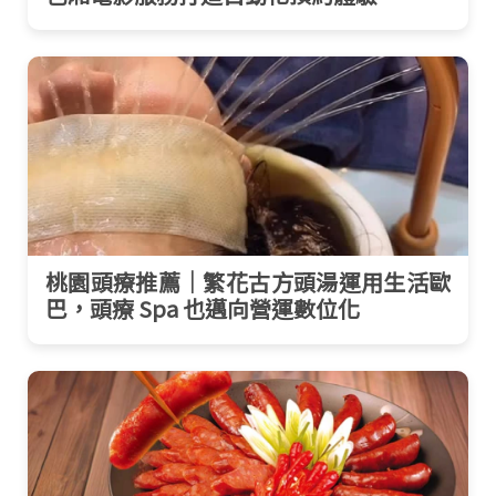
桃園頭療推薦｜繁花古方頭湯運用生活歐
巴，頭療 Spa 也邁向營運數位化