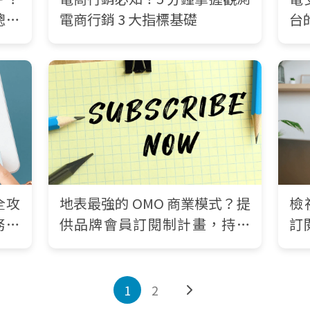
總整
電商行銷 3 大指標基礎
台
全攻
地表最強的 OMO 商業模式？提
檢
務商
供品牌會員訂閱制計畫，持續
訂
培養品牌忠誠客
在
1
2