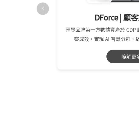
歐巴
DForce | 
ech 實現會員招募、鐵
匯聚品牌第一方數據資產於 CDP
拓展等全方面服務
察成效，實現 AI 智慧分群，
瞭解更