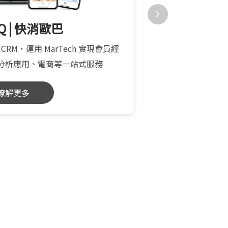
nQ | 快消歐巴
Be
 CRM，運用 MarTech 實現會員經
美業專屬 LINE C
分析應用、電商等一站式服務
務、儲值堂券
瞭解更多