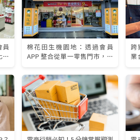
會員
棉花田生機園地：透過會員
跨
化為
APP 整合從單一零售門市，轉
業
向多店、全通路的營運實踐
業票
P？
電商行銷必知！5 分鐘掌握觀測
電