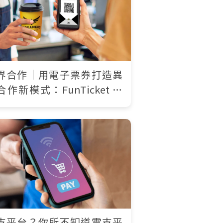
界合作｜用電子票券打造異
合作新模式：FunTicket 美
券 x Dreamers Coffee
支平台？你所不知道電支平