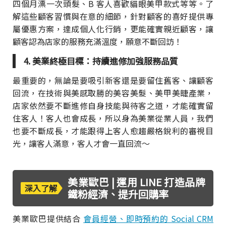
四個月漂一次頭髮、B 客人喜歡貓眼美甲款式等等。了
解這些顧客習慣與在意的細節，針對顧客的喜好提供專
屬優惠方案，達成個人化行銷，更能確實親近顧客，讓
顧客認為店家的服務充滿溫度，願意不斷回訪！
4. 美業終極目標：持續進修加強服務品質
最重要的，無論是要吸引新客還是要留住舊客、讓顧客
回流，在技術與美感取勝的美容美髮、美甲美睫產業，
店家依然要不斷進修自身技能與待客之道，才能確實留
住客人！客人也會成長，所以身為美業從業人員，我們
也要不斷成長，才能跟得上客人愈趨嚴格銳利的審視目
光，讓客人滿意，客人才會一直回流～
美業歐巴 | 運用 LINE 打造品牌
深入了解
鐵粉經濟、提升回購率
美業歐巴提供結合
會員經營、即時預約的 Social CRM