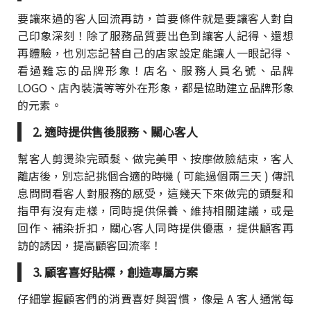
要讓來過的客人回流再訪，首要條件就是要讓客人對自
己印象深刻！除了服務品質要出色到讓客人記得、還想
再體驗，也別忘記替自己的店家設定能讓人一眼記得、
看過難忘的品牌形象！店名、服務人員名號、品牌
LOGO、店內裝潢等等外在形象，都是協助建立品牌形象
的元素。
2. 適時提供售後服務、關心客人
幫客人剪燙染完頭髮、做完美甲、按摩做臉結束，客人
離店後，別忘記挑個合適的時機 ( 可能過個兩三天 ) 傳訊
息問問看客人對服務的感受，這幾天下來做完的頭髮和
指甲有沒有走樣，同時提供保養、維持相關建議，或是
回作、補染折扣，關心客人同時提供優惠，提供顧客再
訪的誘因，提高顧客回流率！
3. 顧客喜好貼標，創造專屬方案
仔細掌握顧客們的消費喜好與習慣，像是 A 客人通常每