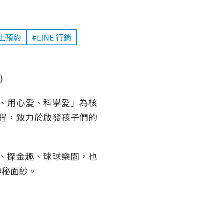
上預約
#LINE 行銷
)
子、用心愛、科學愛」為核
程，致力於啟發孩子們的
、探金趣、球球樂園，也
神秘面紗。