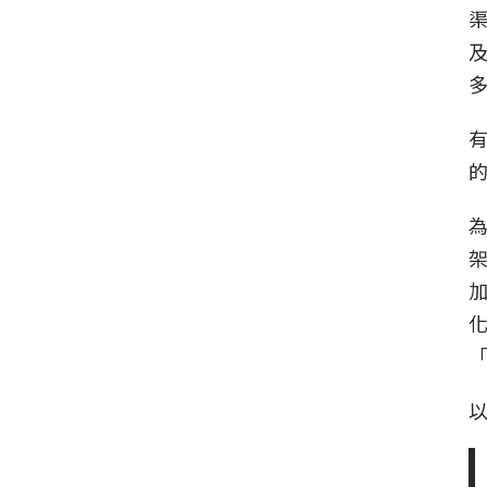
渠
及
有
為
加
化
以