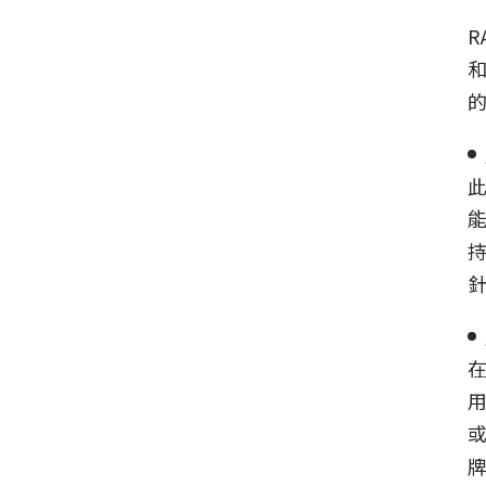
R
持
用