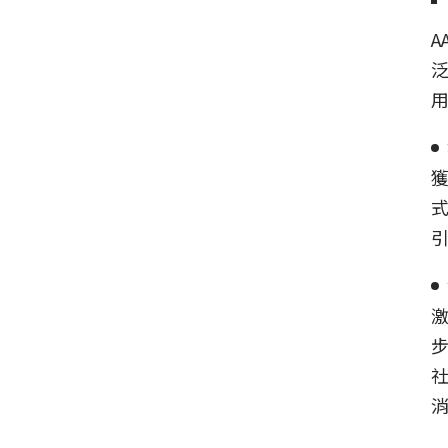
A
式
引