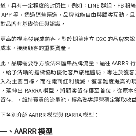
道，具有一定程度的封閉性，例如：LINE 群組、FB 
 APP 等，透過這些渠道，品牌就能自由與顧客互動，
多對品牌有基礎信任與認識，
更高的機率發展成熟客。對於期望建立 D2C 的品牌來
的成本，接觸顧客的重要資產。
此，品牌需要想方設法來匯集品牌流量，過往 AARRR 
架，給予清晰的指標協助優化客戶旅程體驗，專注於獲客
入為主要目標。而在電商紅利銳減，獲客難度提高的現下，
，延伸出 RARRA 模型，將顧客留存挪至首位，從原
「留存」，維持寶貴的流量池，轉為熟客經營穩定獲取收
下各別介紹 AARRR 模型與 RARRA 模型：
一、AARRR 模型