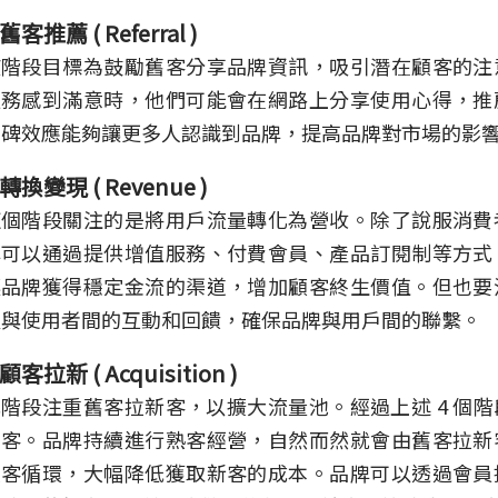
舊客推薦 ( Referral )
該階段目標為鼓勵舊客分享品牌資訊，吸引潛在顧客的注
服務感到滿意時，他們可能會在網路上分享使用心得，推
口碑效應能夠讓更多人認識到品牌，提高品牌對市場的影
轉換變現 ( Revenue )
這個階段關注的是將用戶流量轉化為營收。除了說服消費
牌可以通過提供增值服務、付費會員、產品訂閱制等方式
讓品牌獲得穩定金流的渠道，增加顧客終生價值。但也要
及與使用者間的互動和回饋，確保品牌與用戶間的聯繫。
顧客拉新 ( Acquisition )
階段注重舊客拉新客，以擴大流量池。經過上述 4 個
舊客。品牌持續進行熟客經營，自然而然就會由舊客拉新
拉客循環，大幅降低獲取新客的成本。品牌可以透過會員