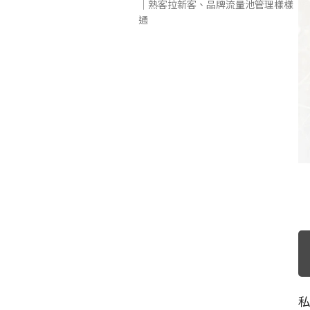
｜熟客拉新客、品牌流量池管理樣樣
通
私