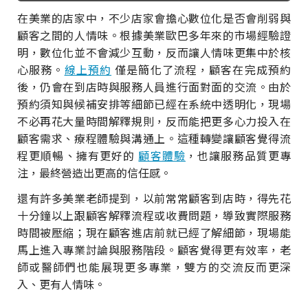
在美業的店家中，不少店家會擔心數位化是否會削弱與
顧客之間的人情味。根據美業歐巴多年來的市場經驗證
明，數位化並不會減少互動，反而讓人情味更集中於核
心服務。
線上預約
僅是簡化了流程，顧客在完成預約
後，仍會在到店時與服務人員進行面對面的交流。由於
預約須知與候補安排等細節已經在系統中透明化，現場
不必再花大量時間解釋規則，反而能把更多心力投入在
顧客需求、療程體驗與溝通上。這種轉變讓顧客覺得流
程更順暢、擁有更好的
顧客體驗
，也讓服務品質更專
注，最終營造出更高的信任感。
還有許多美業老師提到，以前常常顧客到店時，得先花
十分鐘以上跟顧客解釋流程或收費問題，導致實際服務
時間被壓縮；現在顧客進店前就已經了解細節，現場能
馬上進入專業討論與服務階段。顧客覺得更有效率，老
師或醫師們也能展現更多專業，雙方的交流反而更深
入、更有人情味。