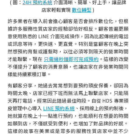
( 圖：
24H 預約系統
介面清晰、簡單、好上手，讓品牌
店家輕鬆實現
數位轉型
)
許多業者在導入前會擔心顧客是否會排斥數位化，但根
據許多服務性質店家的經驗卻恰好相反。顧客普遍更願
意使用熟悉的 LINE 介面完成操作，因為比起傳統的電話
或訊息等待，更快速、更直覺。特別是當顧客在晚上突
然想預約育髮或護髮時，以往必須等到隔天的營業時間
才能聯繫，現在
只需幾秒鐘即可完成預約
。這樣的改變
不僅提升了顧客的消費意願，也讓店家在非營業時間同
樣能持續累積訂單。
有顧客分享，她過去常常想到要預約頭皮保養，卻因為
時間太晚、店家已經下班而無法馬上聯繫店家，只能隔
天再打電話，經常因此錯過最佳時段。自從 HDS 專業頭
皮管理中心導入
LINE 預約系統
、採用線上的預約制後，
她就算在晚上十一點進行預約，也能順利在想要的時間
如願到店，不僅感受到便利，也增加了對品牌的好感。
這樣的故事在美業或是眾多的服務性質店家中並不少