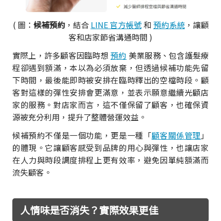
( 圖：
候補預約
，結合
LINE 官方帳號
和
預約系統
，讓顧
客和店家節省溝通時間 )
實際上，許多顧客因臨時想
預約
美業服務、包含護髮療
程卻遇到額滿，本以為必須放棄，但透過候補功能先留
下時間，最後能即時被安排在臨時釋出的空檔時段。顧
客對這樣的彈性安排會更滿意，並表示願意繼續光顧店
家的服務。對店家而言，這不僅保留了顧客，也確保資
源被充分利用，提升了整體營運效益。
候補預約不僅是一個功能，更是一種「
顧客關係管理
」
的體現。它讓顧客感受到品牌的用心與彈性，也讓店家
在人力與時段調度排程上更有效率，避免因單純額滿而
流失顧客。
人情味是否消失？實際效果更佳