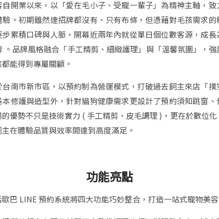
容自開業以來，以「愛在毛小子、受寵一輩子」為精神主軸，致
體驗。初期雖然連招牌都沒有、只有布條，但憑藉對毛孩需求的
逐步累積口碑與人脈，開幕近兩年內就從單日個位數客源，成長
牌 。品牌風格融合「手工精剪、細緻護理」與「溫馨氛圍」，強
孩都能得到專屬關顧。
於台南市新市區，以預約制為營運模式，打破過去飼主來店「撲
基本修護與造型外，針對貓狗健康需求更設計了預約須知跳窗、
的優勢不只是技術實力 ( 手工精剪、皮毛調理 )，更在於數位
飼主在體驗品質與效率間達到高度滿足。
功能亮點
歐巴 LINE 預約系統將四大功能巧妙整合，打造一站式寵物美