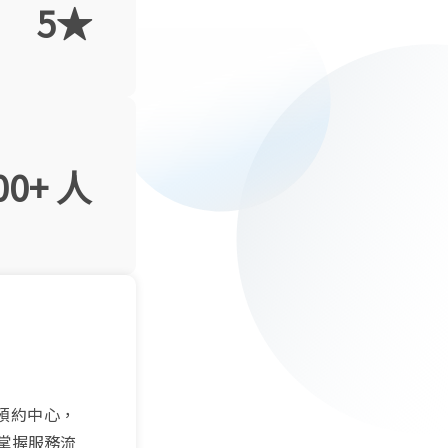
5★
00+ 人
入預約中心，
掌握服務流