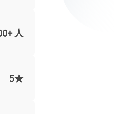
00+ 人
5★