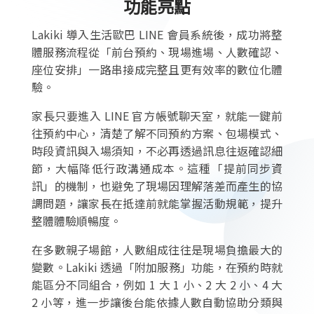
功能亮點
Lakiki 導入生活歐巴 LINE 會員系統後，成功將整
體服務流程從「前台預約、現場進場、人數確認、
座位安排」一路串接成完整且更有效率的數位化體
驗。
家長只要進入 LINE 官方帳號聊天室，就能一鍵前
往預約中心，清楚了解不同預約方案、包場模式、
時段資訊與入場須知，不必再透過訊息往返確認細
節，大幅降低行政溝通成本。這種「提前同步資
訊」的機制，也避免了現場因理解落差而產生的協
調問題，讓家長在抵達前就能掌握活動規範，提升
整體體驗順暢度。
在多數親子場館，人數組成往往是現場負擔最大的
變數。Lakiki 透過「附加服務」功能，在預約時就
能區分不同組合，例如 1 大 1 小、2 大 2 小、4 大
2 小等，進一步讓後台能依據人數自動協助分類與