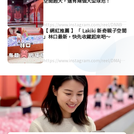
空間超大，還有兩個大型球池！
https://www.instagram.com/reel/DNN9s
【 網紅推薦 】「 Lakiki 新奇親子空間
hPSqXj/
」林口最新，快先收藏起來吧～
https://www.instagram.com/reel/DMAjKU
7BsW3/