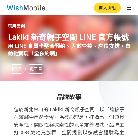
專人聯繫
Ope
應用案例
Lakiki 新奇親子空間 LINE 官方帳號
用 LINE 會員卡整合預約、人數管控、座位安排，自
動化實現「全預約制」
LINE
親子業
品牌故事
位於新北林口的 Lakiki 新奇親子空間，以「讓孩子
在遊戲中自然學習」為核心理念，打造出一個兼具
安全性、開放性與探索性的兒童友善場域。品牌主
打 0~8 歲幼兒族群，空間規劃以多感官體驗為主