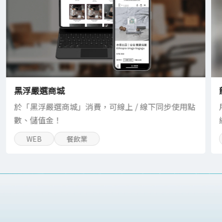
黑浮嚴選商城
於「黑浮嚴選商城」消費，可線上 / 線下同步使用點
數、儲值金！
WEB
餐飲業