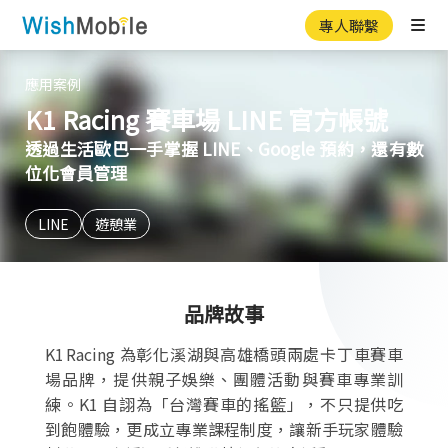
專人聯繫
Ope
應用案例
K1 Racing 賽車場 LINE 官方帳號
透過生活歐巴一手掌握 LINE、Google 預約，還有數
位化會員管理
LINE
遊憩業
品牌故事
K1 Racing 為彰化溪湖與高雄橋頭兩處卡丁車賽車
場品牌，提供親子娛樂、團體活動與賽車專業訓
練。K1 自詡為「台灣賽車的搖籃」，不只提供吃
到飽體驗，更成立專業課程制度，讓新手玩家體驗