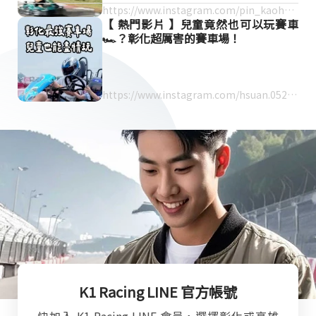
https://www.instagram.com/pin_kaohsiu
【 熱門影片 】兒童竟然也可以玩賽車
ngfood/reel/DLJZCHQhszs/
🏎️？彰化超厲害的賽車場！
https://www.instagram.com/hsuan.0523/
reel/DJLGPhKS8AQ/
K1 Racing LINE 官方帳號
快加入 K1 Racing LINE 會員，選擇彰化或高雄