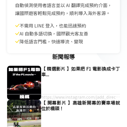
自動偵測使用者語言並以 AI 翻譯完成預約介面，
讓國際遊客輕鬆完成預約，順利導入海外客源。
不需用 LINE 登入，也能迅速預約
AI 自動多語切換，國際觀光客友善
降低語言門檻，快速導流、變現
新聞報導
【 精選影片 】如果把 F1 電影換成卡丁
車...
https://www.instagram.com/jadd_directo
【 開幕影片 】高雄新開幕的賽車場就
r/reel/DMX52OXSro5/
位於橋頭！