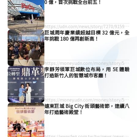
0 億，首次挑戰全台前五！
https://udn.com/news/story/7270/915963
巨城周年慶業績超越目標 32 億元，全
5
年挑戰 180 億再創新高！
https://money.udn.com/money/story/561
李靜芳領軍巨城數位布局，用 5E 體驗
2/9190014
打造新竹人的智慧城市客廳！
https://money.udn.com/money/story/561
遠東巨城 Big City 街頭藝術節，連續八
2/9233237
年打造藝術殿堂！
https://www.feg.com.tw/tw/news/news_d