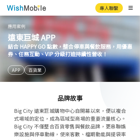
專人聯繫
Ope
應用案例
遠東巨城 APP
結合 HAPPY GO 點數，整合停車與餐飲服務，用優惠
券、任務互動、VIP 分級打造持續性營收！
APP
百貨業
品牌故事
Big City 遠東巨城購物中心自開幕以來，便以複合
式場域的定位，成為區域型商場的重要流量核心。
Big City 不僅整合百貨零售與餐飲品牌，更串聯娛
樂設施與停車動線，使來客數、檔期動能與提袋率