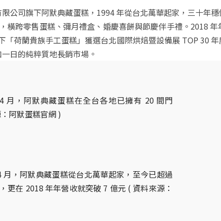
限公司旗下阿默典藏蛋糕，1994 年從台北萬華起家，三十年
門市，橫跨零售蛋糕、彌月禮盒、婚慶喜餅與節慶伴手禮。2018 年年
年旗下「荷蘭貴族手工蛋糕」獲選台北國際烘焙暨設備展 TOP 30 
如一日的純粹質地長銷市場。
 年 4 月，阿默典藏蛋糕在全台各地已擁有 20 間門
源：阿默蛋糕官網 )
 年 4 月，阿默典藏蛋糕從台北萬華起家，至今已超過
，更在 2018 年年營收就突破 7 億元 ( 資料來源：