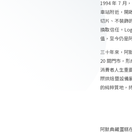
1994 年 
車站附近，開
切片、不裝飾
換取信任。L
值，至今仍是
三十年來，阿
20 間門市
消費者人生重要
際烘焙暨設備展
的純粹質地，
阿默典藏蛋糕