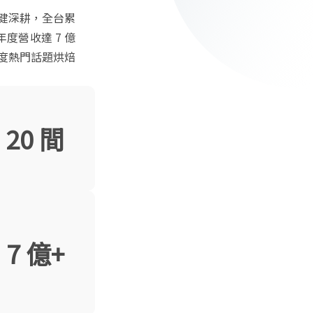
穩健深耕，全台累
度營收達 7 億
年度熱門話題烘焙
20 間
7 億+