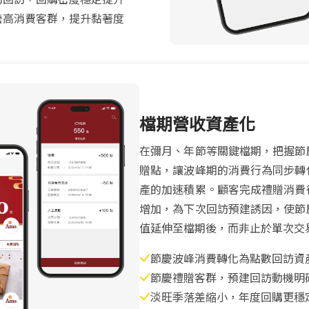
營高消費客群，提升黏著度
檔期營收資產化
在彌月、年節等關鍵檔期，把握節
贈點，讓波峰期的消費行為同步轉
產的加速積累。顧客完成禮贈消費
增加，為下次回訪預建誘因，使節
值延伸至檔期後，而非止於單次交
節慶波峰消費轉化為點數回訪資
節慶禮贈客群，預建回訪動機明
淡旺季落差縮小，年度回購更穩