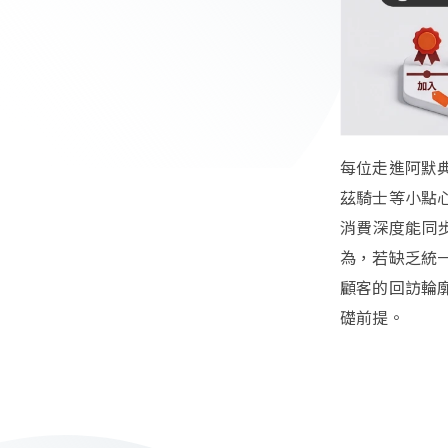
每位走進阿默
茲騎士等小點
消費深度能同
為，若缺乏統
顧客的回訪輪
礎前提。