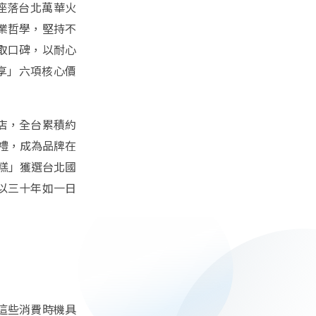
店座落台北萬華火
業哲學，堅持不
取口碑，以耐心
享」六項核心價
店，全台累積約
禮，成為品牌在
蛋糕」獲選台北國
，以三十年如一日
這些消費時機具