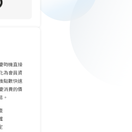
慶時機直接
化為會員資
後點數快速
慶消費的價
易。
產
確
定