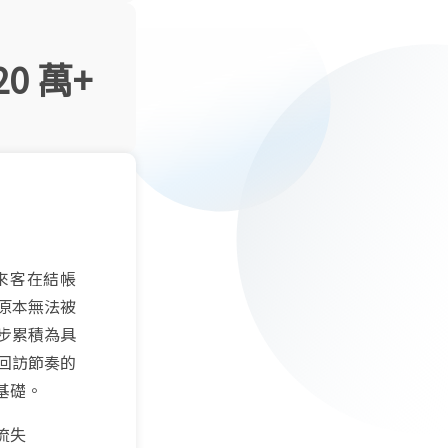
20 萬+
市來客在結帳
原本無法被
步累積為具
回訪節奏的
基礎。
流失