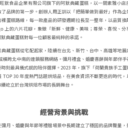
7 月，旺默食品企業有限公司旗下的阿默典藏蛋糕，以一間素雅小
啟了品牌的第一步。創辦人周正訓以「把簡單做到最好」作為企
的裸蛋糕路線，每一款產品的研發週期拉長至一整年，以品質換
ogo 上的六片花瓣，象徵「新鮮、健康、美味；尊榮、喜悅、分
阿默典藏蛋糕對每一位顧客最純粹的承諾。
默典藏蛋糕從宅配起家，陸續在台北、新竹、台中、高雄等地展
，形成橫跨北中南的連鎖服務網絡。彌月禮盒、婚慶喜餅與年節伴手
時刻最具儀式感的陪伴選擇。2023 年，旗下「荷蘭貴族手工
 TOP 30 年度熱門話題烘焙品，在美食資訊不斷更迭的時代
持續屹立於台灣烘焙市場的長銷舞台。
經營背景與挑戰
在彌月、婚慶與年節等禮贈場景中長期建立了穩固的品牌聲量，