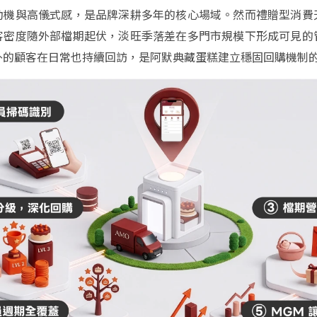
動機與高儀式感，是品牌深耕多年的核心場域。然而禮贈型消費
客密度隨外部檔期起伏，淡旺季落差在多門市規模下形成可見的
外的顧客在日常也持續回訪，是阿默典藏蛋糕建立穩固回購機制