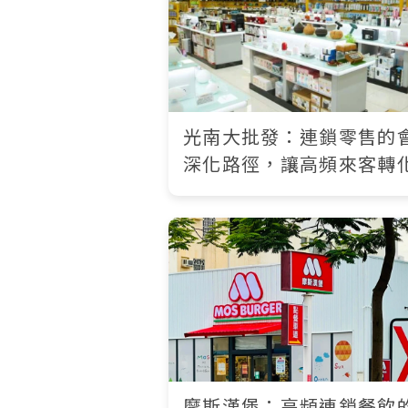
光南大批發：連鎖零售的
深化路徑，讓高頻來客轉
可長期累積的品牌資產
摩斯漢堡：高頻連鎖餐飲