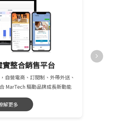
| 虛實整合銷售平台
DF
場景，自營電商、訂閱制、外帶外送、
匯聚品牌第一方數據
MarTech 驅動品牌成長新動能
察成效，實現 A
瞭解更多