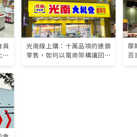
會員
光南線上購：十萬品項的連鎖
摩
化為
零售，如何以電商架構讓回購
百
密度成為長期資產
員
的會