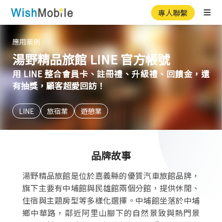
專人聯繫
Ope
應用案例
湯野精品旅館 LINE 官方帳號
用 LINE 整合會員卡、註冊禮、升級禮、回饋金，還
有抽獎，顧客超愛回訪！
LINE
旅宿業
遊憩業
品牌故事
湯野精品旅館是位於嘉義縣的優質汽車旅館品牌，
旗下主要有中埔館與民雄館兩個分館，提供休閒、
住宿與主題房型等多樣化選擇。中埔館坐落於中埔
鄉中華路，鄰近阿里山腳下的自然景致與熱門景