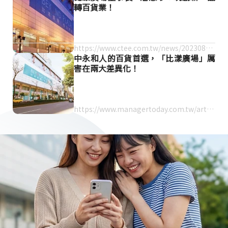
轉百貨業！
https://www.ctee.com.tw/news/20230828
中永和人的百貨首選，「比漾廣場」厲
700073-439901
害在兩大差異化！
https://www.managertoday.com.tw/articl
es/view/57615