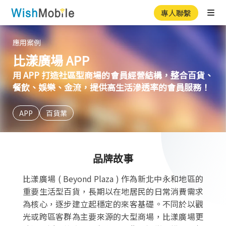
專人聯繫
Ope
應用案例
比漾廣場 APP
用 APP 打造社區型商場的會員經營結構，整合百貨、
餐飲、娛樂、金流，提供高生活滲透率的會員服務！
APP
百貨業
品牌故事
比漾廣場 ( Beyond Plaza ) 作為新北中永和地區的
重要生活型百貨，長期以在地居民的日常消費需求
為核心，逐步建立起穩定的來客基礎。不同於以觀
光或跨區客群為主要來源的大型商場，比漾廣場更