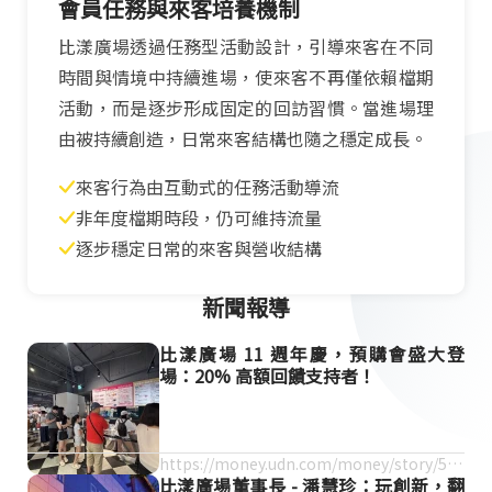
會員任務與來客培養機制
比漾廣場透過任務型活動設計，引導來客在不同
時間與情境中持續進場，使來客不再僅依賴檔期
活動，而是逐步形成固定的回訪習慣。當進場理
由被持續創造，日常來客結構也隨之穩定成長。
來客行為由互動式的任務活動導流
非年度檔期時段，仍可維持流量
逐步穩定日常的來客與營收結構
新聞報導
比漾廣場 11 週年慶，預購會盛大登
場：20% 高額回饋支持者！
https://money.udn.com/money/story/563
比漾廣場董事長 - 潘慧珍：玩創新，翻
5/9070035