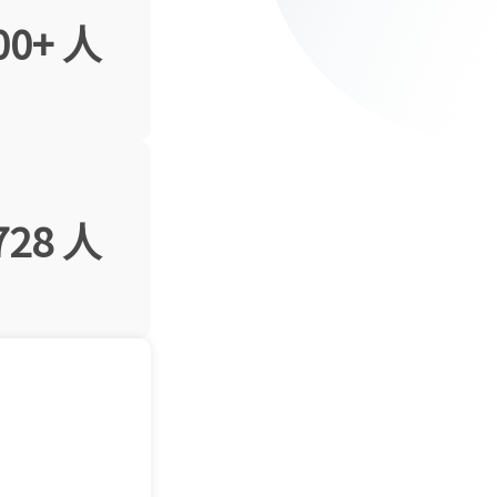
00+ 人
728 人