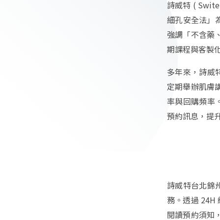
詩威特 ( Swi
細孔安全法」為
強調「不含藥
期課程與客製
多年來，詩威特
定期舉辦肌膚
率與回購頻率。
預約訊息，提
詩威特台北錦州
務。透過 24
閱讀預約須知