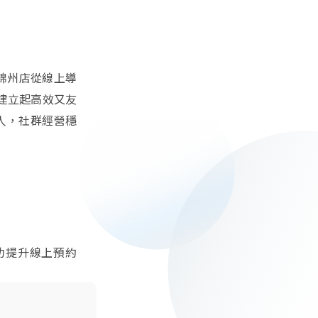
讓錦州店從線上導
建立起高效又友
 人，社群經營穩
功提升線上預約