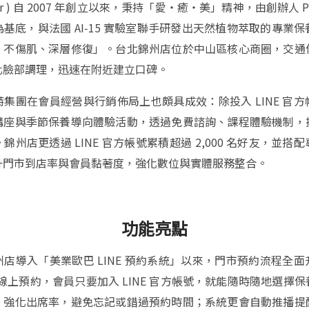
ter ) 自 2007 年創立以來，秉持「愛‧癒‧美」精神，由創辦人 Pol
基底，與法國 AI‑15 實驗室聯手研發出天然植物萃取的專業
、不傷肌、深層修復」。台北錦州店位於中山區核心商圈，交通
化臉部調理，迅速在附近建立口碑。
集團在會員經營與行銷佈局上也頗具成效：除投入 LINE 官
講座與季節保養導向體驗活動，透過免費諮詢、課程體驗機制，
錦州店更透過 LINE 官方帳號累積超過 2,000 名好友，並搭
升門市到店率與會員黏著度，強化數位與實體服務整合。
功能亮點
店導入「美業歐巴 LINE 預約系統」以來，門市預約流程全
H 線上預約，會員只要加入 LINE 官方帳號，就能隨時隨地選擇
，強化出席率，避免忘記或錯過預約時間；系統更會自動推播提