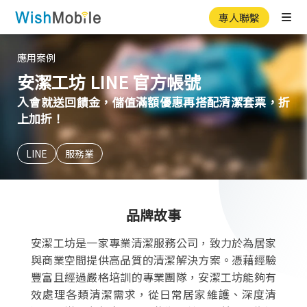
專人聯繫
Ope
應用案例
安潔工坊 LINE 官方帳號
入會就送回饋金，儲值滿額優惠再搭配清潔套票，折
上加折！
LINE
服務業
品牌故事
安潔工坊是一家專業清潔服務公司，致力於為居家
與商業空間提供高品質的清潔解決方案。憑藉經驗
豐富且經過嚴格培訓的專業團隊，安潔工坊能夠有
效處理各類清潔需求，從日常居家維護、深度清