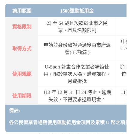
適用範圍
1500運動抵用金
23 至 64 歲且設籍於北市之民
資格限制
眾，且具名額限制
申請
申請並身份驗證通過後由市府派
取得方式
U-S
發( 已額滿 )
人
U-Sport 計畫合作之業者場館使
除了與 
使用規範
用，限於單次入場、購買課程、
位使
月費折抵
113 年 12 月 31 日 24 時止，逾期
113 
使用期限
失效，不得要求退還現金。
失
備註:
各公民營業者場館使用運動抵用金項目及累積 U 幣之項目