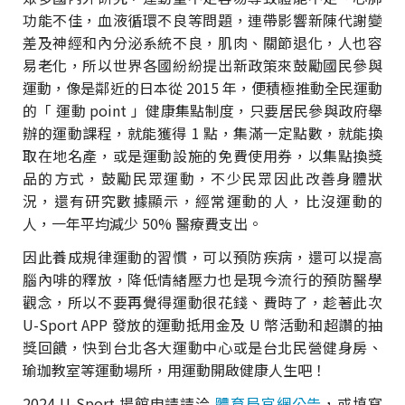
功能不佳，血液循環不良等問題，連帶影響新陳代謝變
差及神經和內分泌系統不良，肌肉、關節退化，人也容
易老化，所以世界各國紛紛提出新政策來鼓勵國民參與
運動，像是鄰近的日本從 2015 年，便積極推動全民運動
的「 運動 point 」健康集點制度，只要居民參與政府舉
辦的運動課程，就能獲得 1 點，集滿一定點數，就能換
取在地名產，或是運動設施的免費使用券，以集點換獎
品的方式，鼓勵民眾運動，不少民眾因此改善身體狀
況，還有研究數據顯示，經常運動的人，比沒運動的
人，一年平均減少 50% 醫療費支出。
因此養成規律運動的習慣，可以預防疾病，還可以提高
腦內啡的釋放，降低情緒壓力也是現今流行的預防醫學
觀念，所以不要再覺得運動很花錢、費時了，趁著此次
U-Sport APP 發放的運動抵用金及 U 幣活動和超讚的抽
獎回饋，快到台北各大運動中心或是台北民營健身房、
瑜珈教室等運動場所，用運動開啟健康人生吧！
2024 U-Sport 場館申請請洽
體育局官網公告
，或填寫