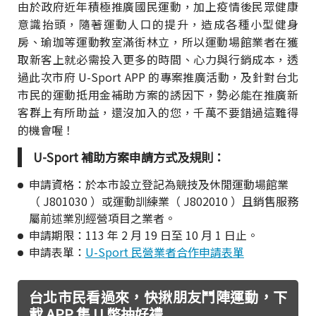
由於政府近年積極推廣國民運動，加上疫情後民眾健康
意識抬頭，隨著運動人口的提升，造成各種小型健身
房、瑜珈等運動教室滿街林立，所以運動場館業者在獲
取新客上就必需投入更多的時間、心力與行銷成本，透
過此次市府 U-Sport APP 的專案推廣活動，及針對台北
市民的運動抵用金補助方案的誘因下，勢必能在推廣新
客群上有所助益，還沒加入的您，千萬不要錯過這難得
的機會喔！
U-Sport 補助方案申請方式及規則：
申請資格：於本市設立登記為競技及休閒運動場館業
（ J801030 ）或運動訓練業（ J802010 ）且銷售服務
屬前述業別經營項目之業者。
申請期限：113 年 2 月 19 日至 10 月 1 日止。
申請表單：
U-Sport 民營業者合作申請表單
台北市民看過來，快揪朋友鬥陣運動，下
載 APP 集 U 幣抽好禮